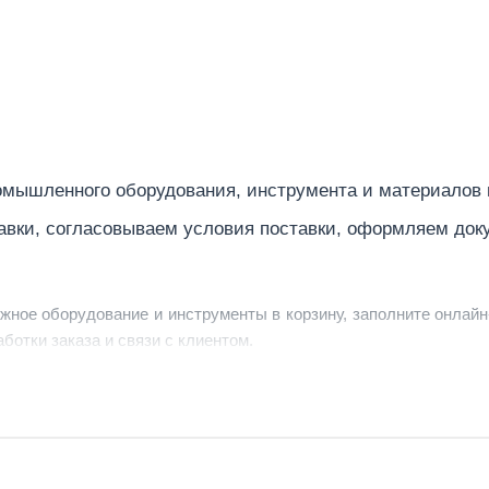
мышленного оборудования, инструмента и материалов
авки, согласовываем условия поставки, оформляем док
ужное оборудование и инструменты в корзину, заполните онлайн
ботки заказа и связи с клиентом.
ердить заявку, уточнить детали, рассчитать стоимость поставк
струменты по номеру телефона в шапке сайта или через онлайн