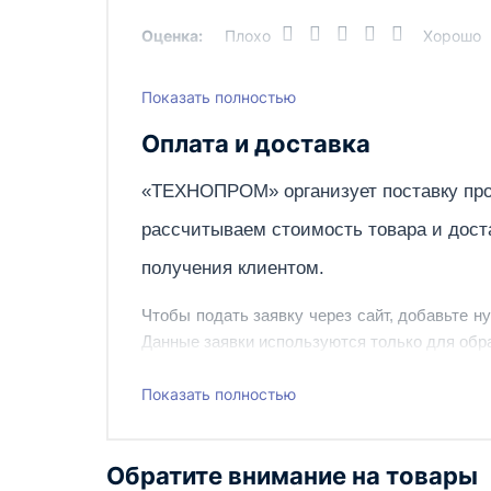
напряжении, A
Оценка:
Плохо
Хорошо
Параметры
380/50
питающей
Показать полностью
сети, В/Гц
Написать отзыв
Потребляемая
1800
Оплата и доставка
мощность
двигателя, Вт
«ТЕХНОПРОМ» организует поставку про
Расход
8500-9500-10000
рассчитываем стоимость товара и дост
воздуха, м3/
час
получения клиентом.
Серия
700 IP 21
Чтобы подать заявку через сайт, добавьте н
Данные заявки используются только для обра
Скорость
13.5
воздуха на
Наш сотрудник свяжется с вами, чтобы подтв
выходе из
Показать полностью
сопла, м/с
Также вы можете заказать оборудование и ин
Степень
IP21
Обратите внимание на товары
защиты