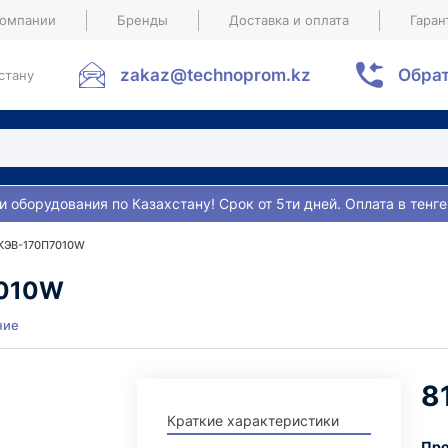
компании
Бренды
Доставка и оплата
Гаран
zakaz@technoprom.kz
Обрат
стану
и оборудования по Казахстану! Срок от 5ти дней. Оплата в тенге
 КЭВ-170П7010W
7010W
ние
8
Краткие характеристики
Про