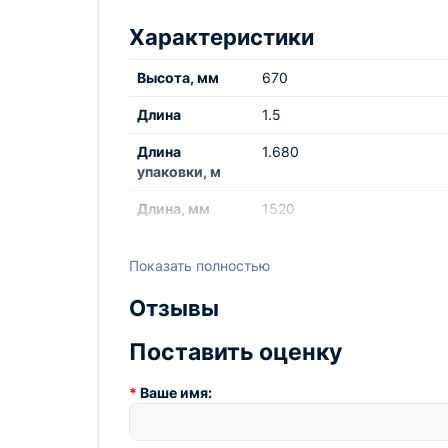
Характеристики
Высота, мм
670
Длина
1.5
Длина
1.680
упаковки, м
Длина, мм
1520
Звуковое
65
Показать полностью
давление на
расстоянии 5
Отзывы
м, дБ (A)
Источник
водяной
Поставить оценку
тепла
Ваше имя:
Максимальный
3.0
ток при
номинальном