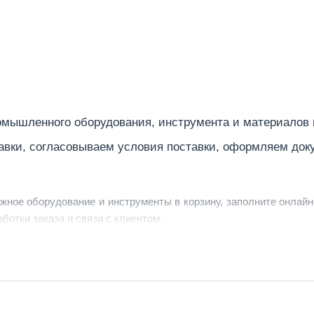
300 Призма-1
8.3
горизонтально
IP20
мышленного оборудования, инструмента и материалов
Россия, Санкт-Петербург
авки, согласовываем условия поставки, оформляем док
15
Интерьерная
ужное оборудование и инструменты в корзину, заполните онлайн
корпус светло-серый RAL 7004, перед
ботки заказа и связи с клиентом.
470
ердить заявку, уточнить детали, рассчитать стоимость поставк
3.5
струменты по номеру телефона в шапке сайта или через онлайн
32