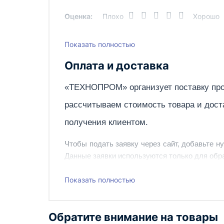
Оценка:
Плохо
Хорошо
Серия
Скорость воздуха на выходе из сопла, м/с
Показать полностью
Написать отзыв
Способ установки при монтаже
Оплата и доставка
Степень защиты
«ТЕХНОПРОМ» организует поставку про
Страна производства
рассчитываем стоимость товара и дост
Тепловая мощность (кВт)
получения клиентом.
Тип завесы
Чтобы подать заявку через сайт, добавьте н
Цвет
Данные заявки используются только для обра
Ширина, мм
Наш сотрудник свяжется с вами, чтобы подтв
Показать полностью
Эффективная длина струи, м
Также вы можете заказать оборудование и ин
Вес, кг
Обратите внимание на товары