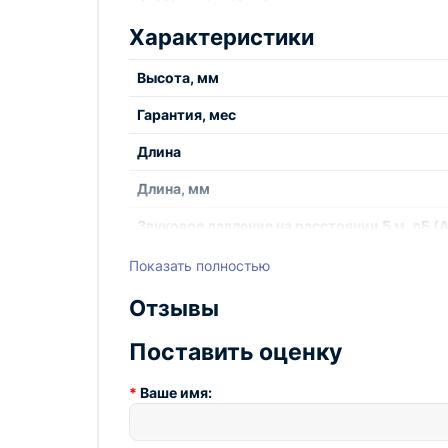
Характеристики
Высота, мм
Гарантия, мес
Длина
Длина, мм
Звуковое давление на расстоянии 5 м, дБ (A
Источник тепла
Показать полностью
Максимальный ток при номинальном напря
Отзывы
Параметры питающей сети, В/Гц
Поставить оценку
Потребляемая мощность двигателя, Вт
Ваше имя:
Расход воздуха, м3/час
Режимы мощности, кВт