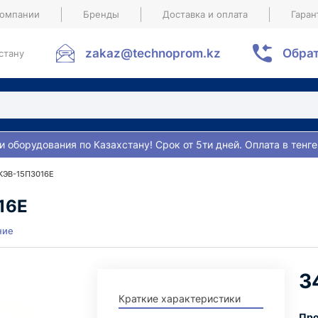
компании
Бренды
Доставка и оплата
Гаран
zakaz@technoprom.kz
Обрат
стану
и оборудования по Казахстану! Срок от 5ти дней. Оплата в тенге
 КЭВ-15П3016E
16E
ние
3
Краткие характеристики
Про