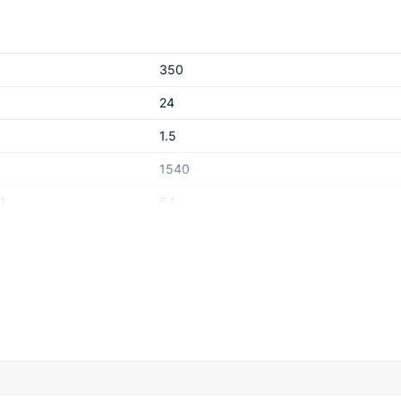
350
24
1.5
1540
)
54
электрический
жении, A
24.9
380/50
220
1700-2000-2100
0-7.5-15