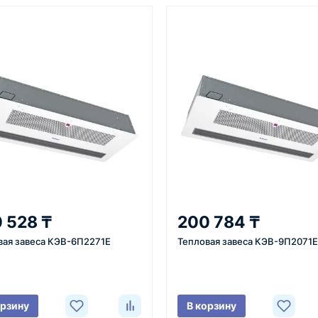
От 7–14 дней
Фото/видео
средний срок доставки по
проверка товара перед отпра
большинству поставок
клиенту
3
4
 задачи
Расчёт
Счёт и опл
вязывается с
Подбираем
Согласовывае
 528 ₸
200 784 ₸
яет
оборудование,
готовим счёт,
вая завеса КЭВ-6П2271E
Тепловая завеса КЭВ-9П2071E
ики товара,
рассчитываем стоимость
спецификаци
вки и условия
товара и
принимаем о
ориентировочную
реквизитам.
стоимость доставки.
орзину
В корзину