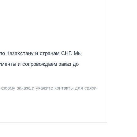
Отправить
 по
Казахстану
и странам СНГ. Мы
ументы и сопровождаем заказ до
-форму заказа и укажите контакты для связи.
няя панель белая RAL 9003
и и предложить удобный вариант доставки.
-форму запроса обратного звонка.