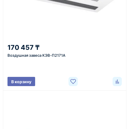
Казахстан и СНГ
доставка оборудования в разные города и
регионы
От 7–14 дней
170 457 ₸
средний срок доставки по большинству поставок
Воздушная завеса КЭВ-П2171A
Фото/видео
В корзину
проверка товара перед отправкой клиенту
Документы
счёт, договор, накладные и сопроводительные
материалы