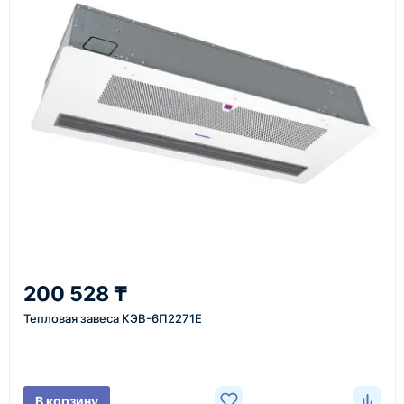
Как оформить заказ
1
Заявка
Оставьте заявку на сайте, по телефону или через
форму обратного звонка.
2
200 528 ₸
Уточнение задачи
Тепловая завеса КЭВ-6П2271E
Менеджер связывается с вами, уточняет
характеристики товара, город доставки и условия
поставки.
В корзину