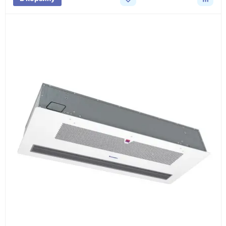
3
Расчёт
Подбираем оборудование, рассчитываем
стоимость товара и ориентировочную стоимость
доставки.
4
Счёт и оплата
Согласовываем условия, готовим счёт, договор
или спецификацию и принимаем оплату по
реквизитам.
5