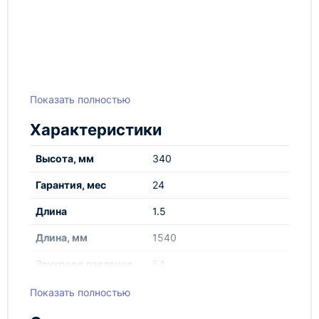
Показать полностью
Характеристики
Высота, мм
340
Гарантия, мес
24
Длина
1.5
Длина, мм
1540
Звуковое давление
54
на расстоянии 5 м,
Показать полностью
дБ (A)
Источник тепла
электрический