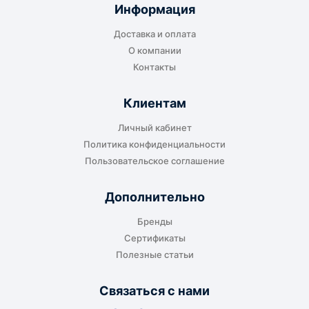
отправляется до складского терминала
Информация
транспортной компании в городе получателя
Доставка и оплата
или ближайшем доступном пункте выдачи.
О компании
Контакты
Клиентам
До адреса клиента
Личный кабинет
Подходит, если нужно доставить
Политика конфиденциальности
оборудование прямо на объект, склад,
Пользовательское соглашение
производство или в офис. Возможность
адресной доставки зависит от города, веса и
Дополнительно
габаритов груза.
Бренды
Сертификаты
Полезные статьи
Отдельный транспорт
Связаться с нами