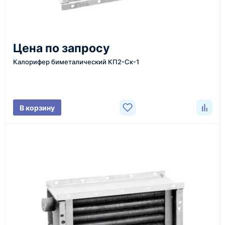
регионы
От 7–14 дней
Цена по запросу
средний срок доставки по большинству поставок
Калорифер биметалический КП2-Ск-1
Фото/видео
В корзину
проверка товара перед отправкой клиенту
Документы
счёт, договор, накладные и сопроводительные
материалы
Как оформить заказ