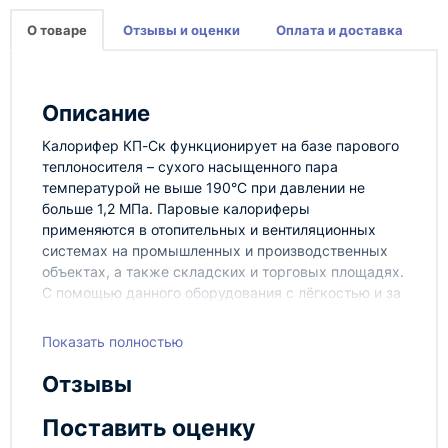
О товаре
Отзывы и оценки
Оплата и доставка
Описание
Калорифер КП-Ск функционирует на базе парового
теплоносителя – сухого насыщенного пара
температурой не выше 190°С при давлении не
больше 1,2 МПа. Паровые калориферы
применяются в отопительных и вентиляционных
системах на промышленных и производственных
объектах, а также складских и торговых площадях.
С помощью данного оборудования с лёгкостью и за
короткое время, осуществляется нагрев
окружающего воздуха.
Показать полностью
Калорифер паровой КП-Ск
может быть
оборудован двумя, тремя или четырьмя рядами
Отзывы
теплоотдающих элементов, изготовленных из
стальных труб со спирально-накатным
Поставить оценку
алюминиевым оребрением. Также в состав