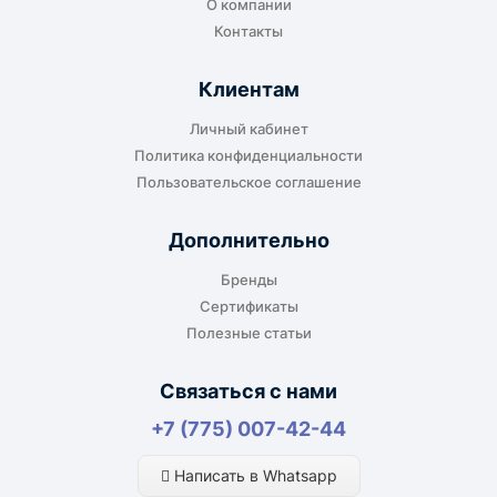
О компании
Контакты
Клиентам
До адреса клиента
Личный кабинет
Подходит, если нужно доставить
Политика конфиденциальности
оборудование прямо на объект, склад,
Пользовательское соглашение
производство или в офис. Возможность
адресной доставки зависит от города, веса и
Дополнительно
габаритов груза.
Бренды
Сертификаты
Полезные статьи
Отдельный транспорт
Связаться с нами
Для крупногабаритных, тяжёлых или
+7 (775) 007-42-44
нестандартных грузов доставка
рассчитывается отдельно. По согласованию
Написать в Whatsapp