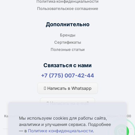
Политика конфиденциальности
оборудование прямо на объект, склад,
Пользовательское соглашение
производство или в офис. Возможность
адресной доставки зависит от города, веса и
Дополнительно
габаритов груза.
Бренды
Сертификаты
Полезные статьи
Отдельный транспорт
Связаться с нами
Для крупногабаритных, тяжёлых или
+7 (775) 007-42-44
нестандартных грузов доставка
рассчитывается отдельно. По согласованию
Написать в Whatsapp
возможна отправка отдельным транспортом.
Написать на e-mail
Казахстан, г. Костанай, ул Генерала Арыстанбекова, д. 1, к.2а, Индекс 110000
Мы используем cookies для работы сайта,
аналитики и улучшения сервиса. Подробнее
— в
Политике конфиденциальности
.
Что влияет на срок доставки