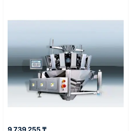
Оборудование, инструмент и материалы
поставляются транспортными компаниями.
Основные поставки выполняются из России,
Казахстана и Китая — в зависимости от выбранного
поставщика, наличия товара и условий сделки.
Перед отгрузкой товары проходят визуальную
проверку. По запросу клиента мы можем отправить
фото- или видеоотчёт о состоянии товара на
момент отправки.
Срок поставки зависит от наличия товара у
поставщика, города доставки, габаритов груза,
выбранной транспортной компании и условий
маршрута.
Средний срок доставки по большинству
поставок составляет 7–14 дней. По товарам в
наличии и близким направлениям возможна
9 739 255 ₸