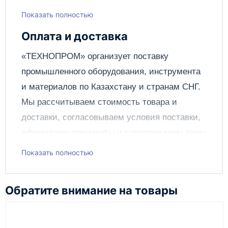
Показать полностью
Написать отзыв
Оплата и доставка
Отправить
«ТЕХНОПРОМ» организует поставку
промышленного оборудования, инструмента
и материалов по
Казахстану
и странам СНГ.
Мы рассчитываем стоимость товара и
доставки, согласовываем условия поставки,
оформляем документы и сопровождаем заказ
до получения клиентом.
Показать полностью
Чтобы подать заявку через сайт, добавьте нужное
оборудование и инструменты в корзину, заполните
Обратите внимание на товары
онлайн-форму заказа и укажите контакты для
связи. Данные заявки используются только для
обработки заказа и связи с клиентом.