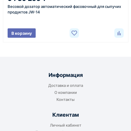
более быстрая отправка. Точный срок
Весовой дозатор автоматический фасовочный для сыпучих
менеджер сообщает при расчёте заказа.
продуктов JW-14
Варианты доставки
В корзину
До терминала ТК
Подходит для большинства заказов. Груз
отправляется до складского терминала
Информация
транспортной компании в городе получателя
Доставка и оплата
или ближайшем доступном пункте выдачи.
О компании
Контакты
Клиентам
До адреса клиента
Личный кабинет
Подходит, если нужно доставить