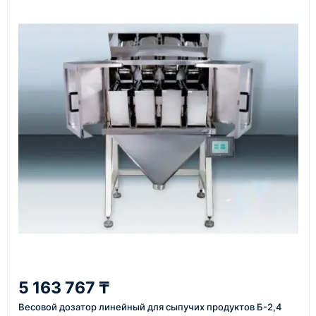
Наш сотрудник свяжется с вами, чтобы
подтвердить заявку, уточнить детали, рассчитать
стоимость поставки и предложить удобный вариант
доставки.
Также вы можете заказать оборудование и
инструменты по номеру телефона в шапке сайта
или через онлайн-форму запроса обратного звонка.
Казахстан и СНГ
доставка оборудования в разные города и
регионы
От 7–14 дней
5 163 767 ₸
средний срок доставки по большинству поставок
Весовой дозатор линейный для сыпучих продуктов Б-2,4