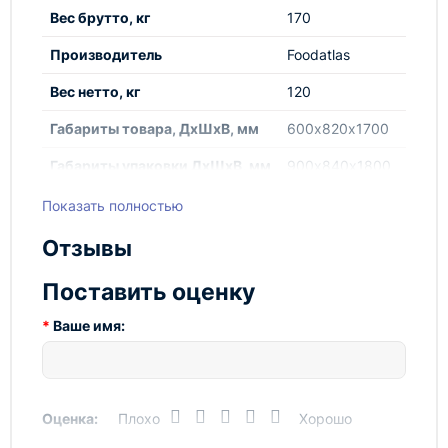
Вес брутто, кг
170
Производитель
Foodatlas
Вес нетто, кг
120
Габариты товара, ДхШхВ, мм
600х820х1700
Габариты упаковки ДхШхВ, мм
900х840х1800
Мощность, кВт
0.55
Показать полностью
Напряжение/Частота
220/50
Отзывы
Общий остаток
2
Поставить оценку
Тип упаковки
Фанерный ящик
Ваше имя:
ЧСК1
1
Оценка:
Плохо
Хорошо