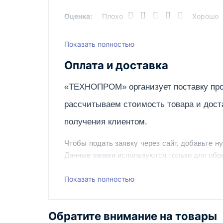
Оценка:
Плохо
Хорошо
Объем двигателя, см.куб.
Объём топливного бака, л
Показать полностью
Написать отзыв
Охлаждение
Оплата и доставка
Расход топлива, л/ч
«ТЕХНОПРОМ» организует поставку про
Род тока
рассчитываем стоимость товара и дост
Страна производства
получения клиентом.
Тип двигателя
Чтобы подать заявку через сайт, добавьте н
Тип корпуса
Данные заявки используются только для обра
Тип питания
Наш сотрудник свяжется с вами, чтобы подтв
Показать полностью
Топливо
Также вы можете заказать оборудование и ин
Управление
Обратите внимание на товары
Вес, кг