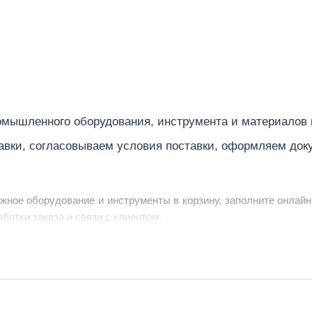
445
25
воздушное
3,1
мышленного оборудования, инструмента и материалов
AC (переменный)
авки, согласовываем условия поставки, оформляем док
Китай
4-х тактный
ужное оборудование и инструменты в корзину, заполните онлайн
открытый
ботки заказа и связи с клиентом.
однофазный
ердить заявку, уточнить детали, рассчитать стоимость поставк
бензин
струменты по номеру телефона в шапке сайта или через онлайн
Электростарт + ручной старт
90