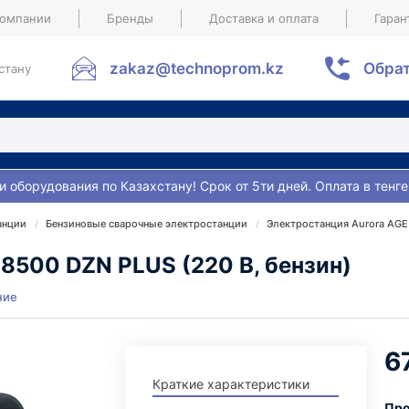
компании
Бренды
Доставка и оплата
Гаран
zakaz@technoprom.kz
Обрат
стану
и оборудования по Казахстану! Срок от 5ти дней. Оплата в тенге
анции
Бензиновые сварочные электростанции
Электростанция Aurora AGE 
8500 DZN PLUS (220 В, бензин)
ние
6
Краткие характеристики
Про