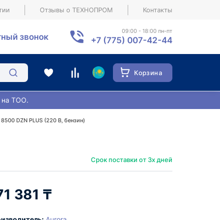
тии
Отзывы о ТЕХНОПРОМ
Контакты
09:00 - 18:00 пн-пт
ный звонок
+7 (775) 007-42-44
Корзина
 на ТОО.
8500 DZN PLUS (220 В, бензин)
Срок поставки от 3х дней
71 381 ₸
изводитель:
Aurora