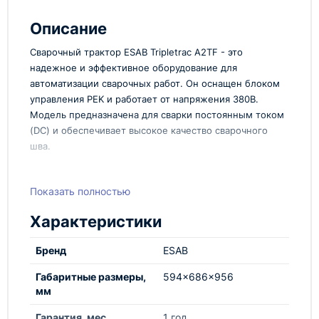
Описание
Сварочный трактор ESAB Tripletrac A2TF - это
надежное и эффективное оборудование для
автоматизации сварочных работ. Он оснащен блоком
управления PEK и работает от напряжения 380В.
Модель предназначена для сварки постоянным током
(DC) и обеспечивает высокое качество сварочного
шва.
Преимущества:
Показать полностью
ESAB Tripletrac A2TF обладает превосходной
точностью и плавностью движения, что позволяет
Характеристики
выполнять сложные сварочные работы с высокой
степенью точности. Благодаря использованию
Бренд
ESAB
передовых технологий, этот сварочный трактор
обеспечивает стабильность процесса сварки и
Габаритные размеры,
594x686x956
минимизирует возможность дефектов.
мм
Блок управления PEK для удобного контроля
Гарантия, мес
1 год