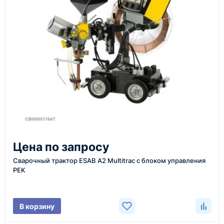
Также вы можете заказать оборудование и
инструменты по номеру телефона в шапке сайта
или через онлайн-форму запроса обратного звонка.
Казахстан и СНГ
доставка оборудования в разные города и
регионы
От 7–14 дней
Цена по запросу
средний срок доставки по большинству поставок
Сварочный трактор ESAB A2 Multitrac с блоком управления
PEK
Фото/видео
В корзину
проверка товара перед отправкой клиенту