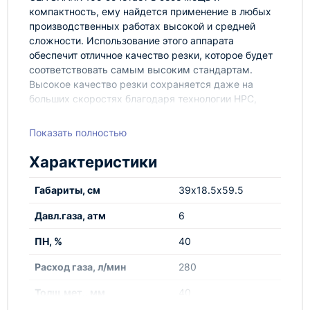
компактность, ему найдется применение в любых
производственных работах высокой и средней
сложности. Использование этого аппарата
обеспечит отличное качество резки, которое будет
соответствовать самым высоким стандартам.
Высокое качество резки сохраняется даже на
больших скоростях благодаря технологии HPC,
которой обладает горелка SK 125. Функции Smart
Start Transfer и Smart End Cutting обеспечат
Показать полностью
наиболее оптимальные параметры для начала и
конца резки.
Характеристики
Особенности:
Габариты, см
39х18.5х59.5
Горелка SK 125 с технологией
высокопроизводительной резки;
Давл.газа, атм
6
Мощный, компактный и легкий, вес - всего 24
ПН, %
40
кг;
Отличное качество резания в сочетании с
Расход газа, л/мин
280
высокой производительностью;
Снижение эксплуатационных расходов.
Толщ.мет., мм
40
Электронное управление всеми параметрами