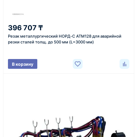
2
396 707 ₸
Уточнение задачи
Резак металлургический НОРД-С АТМ128 для аварийной
Менеджер связывается с вами, уточняет
резки сталей толщ. до 500 мм (L=3000 мм)
характеристики товара, город доставки и условия
поставки.
В корзину
3
Расчёт
Подбираем оборудование, рассчитываем
стоимость товара и ориентировочную стоимость
доставки.