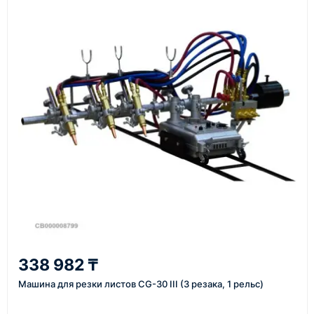
подтвердить заявку, уточнить детали, рассчитать
стоимость поставки и предложить удобный вариант
доставки.
Также вы можете заказать оборудование и
инструменты по номеру телефона в шапке сайта
или через онлайн-форму запроса обратного звонка.
Казахстан и СНГ
доставка оборудования в разные города и
регионы
От 7–14 дней
338 982 ₸
средний срок доставки по большинству поставок
Машина для резки листов CG-30 III (3 резака, 1 рельс)