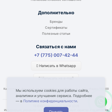
производство или в офис. Возможность
адресной доставки зависит от города, веса и
Дополнительно
габаритов груза.
Бренды
Сертификаты
Полезные статьи
Отдельный транспорт
Связаться с нами
Для крупногабаритных, тяжёлых или
+7 (775) 007-42-44
нестандартных грузов доставка
рассчитывается отдельно. По согласованию
Написать в Whatsapp
возможна отправка отдельным транспортом.
Написать на e-mail
Казахстан, г. Костанай, ул Генерала Арыстанбекова, д. 1, к.2а, Индекс 110000
Мы используем cookies для работы сайта,
аналитики и улучшения сервиса. Подробнее
— в
Политике конфиденциальности
.
Что влияет на срок доставки
ТЕХНОПРОМ КАЗАХСТАН © 2026
Информация, указанная на сайте, имеет справочный характер и не является
Принять