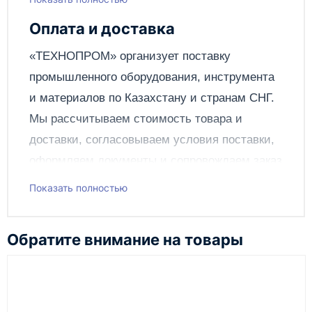
Написать отзыв
Вес, кг
8.5
Оплата и доставка
Отправить
«ТЕХНОПРОМ» организует поставку
промышленного оборудования, инструмента
и материалов по
Казахстану
и странам СНГ.
Мы рассчитываем стоимость товара и
доставки, согласовываем условия поставки,
оформляем документы и сопровождаем заказ
до получения клиентом.
Показать полностью
Чтобы подать заявку через сайт, добавьте нужное
оборудование и инструменты в корзину, заполните
Обратите внимание на товары
онлайн-форму заказа и укажите контакты для
связи. Данные заявки используются только для
обработки заказа и связи с клиентом.
Наш сотрудник свяжется с вами, чтобы