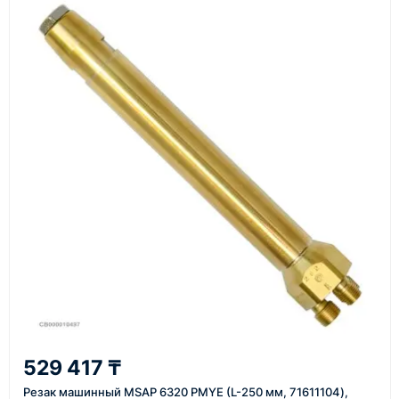
Основные поставки выполняются из России,
Казахстана и Китая — в зависимости от выбранного
поставщика, наличия товара и условий сделки.
Перед отгрузкой товары проходят визуальную
проверку. По запросу клиента мы можем отправить
фото- или видеоотчёт о состоянии товара на
момент отправки.
Срок поставки зависит от наличия товара у
поставщика, города доставки, габаритов груза,
выбранной транспортной компании и условий
маршрута.
Средний срок доставки по большинству
поставок составляет 7–14 дней. По товарам в
наличии и близким направлениям возможна
529 417 ₸
более быстрая отправка. Точный срок
Резак машинный MSAP 6320 PMYE (L-250 мм, 71611104),
менеджер сообщает при расчёте заказа.