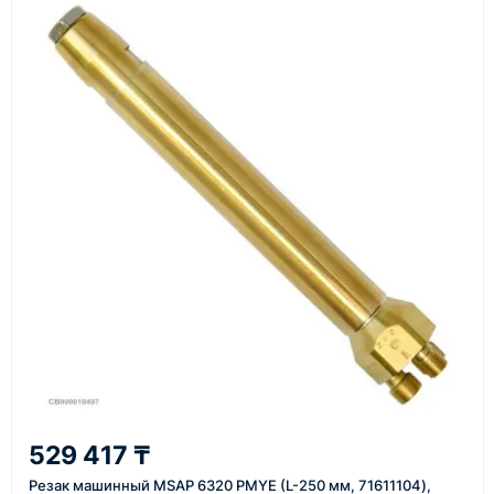
Основные поставки выполняются из России,
Казахстана и Китая — в зависимости от выбранного
поставщика, наличия товара и условий сделки.
Перед отгрузкой товары проходят визуальную
проверку. По запросу клиента мы можем отправить
фото- или видеоотчёт о состоянии товара на
момент отправки.
Срок поставки зависит от наличия товара у
поставщика, города доставки, габаритов груза,
выбранной транспортной компании и условий
маршрута.
Средний срок доставки по большинству
поставок составляет 7–14 дней. По товарам в
наличии и близким направлениям возможна
529 417 ₸
более быстрая отправка. Точный срок
Резак машинный MSAP 6320 PMYE (L-250 мм, 71611104),
менеджер сообщает при расчёте заказа.