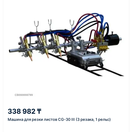
подтвердить заявку, уточнить детали, рассчитать
стоимость поставки и предложить удобный вариант
доставки.
Также вы можете заказать оборудование и
инструменты по номеру телефона в шапке сайта
или через онлайн-форму запроса обратного звонка.
Казахстан и СНГ
доставка оборудования в разные города и
регионы
От 7–14 дней
338 982 ₸
средний срок доставки по большинству поставок
Машина для резки листов CG-30 III (3 резака, 1 рельс)