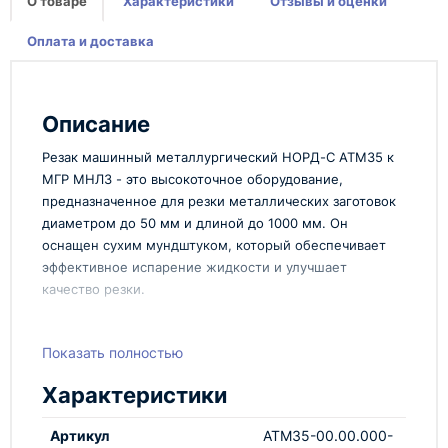
О товаре
Характеристики
Отзывы и оценки
Оплата и доставка
Описание
Резак машинный металлургический НОРД-С АТМ35 к
МГР МНЛЗ - это высокоточное оборудование,
предназначенное для резки металлических заготовок
диаметром до 50 мм и длиной до 1000 мм. Он
оснащен сухим мундштуком, который обеспечивает
эффективное испарение жидкости и улучшает
качество резки.
Характеристики:
Показать полностью
Технопром рад представить вам основные
характеристики этого резака:
Характеристики
Диаметр резки: до 50 мм
Артикул
АТМ35-00.00.000-
Длина резки: до 1000 мм