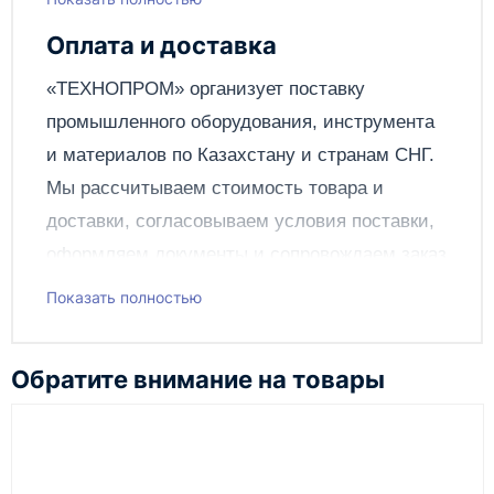
Написать отзыв
Толщина разрезаемого
500
металла, мм
Оплата и доставка
Вес, кг
8.4
Отправить
«ТЕХНОПРОМ» организует поставку
промышленного оборудования, инструмента
и материалов по
Казахстану
и странам СНГ.
Мы рассчитываем стоимость товара и
доставки, согласовываем условия поставки,
оформляем документы и сопровождаем заказ
до получения клиентом.
Показать полностью
Чтобы подать заявку через сайт, добавьте нужное
оборудование и инструменты в корзину, заполните
Обратите внимание на товары
онлайн-форму заказа и укажите контакты для
связи. Данные заявки используются только для
обработки заказа и связи с клиентом.
Наш сотрудник свяжется с вами, чтобы