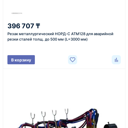
2
396 707 ₸
Уточнение задачи
Резак металлургический НОРД-С АТМ128 для аварийной
Менеджер связывается с вами, уточняет
резки сталей толщ. до 500 мм (L=3000 мм)
характеристики товара, город доставки и условия
поставки.
В корзину
3
Расчёт
Подбираем оборудование, рассчитываем
стоимость товара и ориентировочную стоимость
доставки.