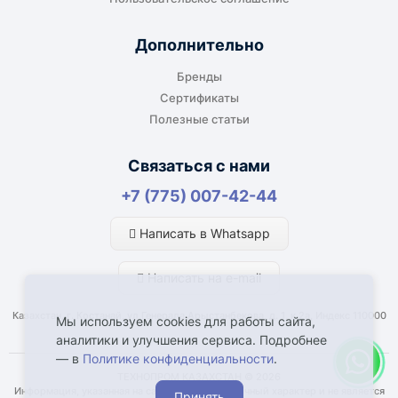
производство или в офис. Возможность
адресной доставки зависит от города, веса и
Дополнительно
габаритов груза.
Бренды
Сертификаты
Полезные статьи
Отдельный транспорт
Связаться с нами
Для крупногабаритных, тяжёлых или
+7 (775) 007-42-44
нестандартных грузов доставка
рассчитывается отдельно. По согласованию
Написать в Whatsapp
возможна отправка отдельным транспортом.
Написать на e-mail
Казахстан, г. Костанай, ул Генерала Арыстанбекова, д. 1, к.2а, Индекс 110000
Мы используем cookies для работы сайта,
аналитики и улучшения сервиса. Подробнее
— в
Политике конфиденциальности
.
Что влияет на срок доставки
ТЕХНОПРОМ КАЗАХСТАН © 2026
Информация, указанная на сайте, имеет справочный характер и не является
Принять