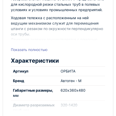
для кислородной резки стальных труб в полевых
условиях и условиях промышленных предприятий.
Ходовая тележка с расположенным на ней
ведущим механизмом служит для перемещения
штанги с резаком по окружности перпендикулярно
оси трубы.
Движение тележки осуществляется с помощью
ручного привода, звездочки и приводной роликовой
Показать полностью
цепи. Цепь наборная и может набираться до
требуемой длины в зависимости от диаметра
Характеристики
разрезаемой трубы.
Комплект поставки
Артикул
ОРБИТА
Ходовая часть
Штанга с державками
Бренд
Автоген - М
Резак
Габаритные размеры,
620х360х480
Цепь приводная
мм
Бандаж
Машина Орбита-Р соответствует техническим
Диаметр разрезаемых
320-1420
условиям ТУ РА 05798267.4177-2005.
труб, мм
Срок гарантии машины составляет один год