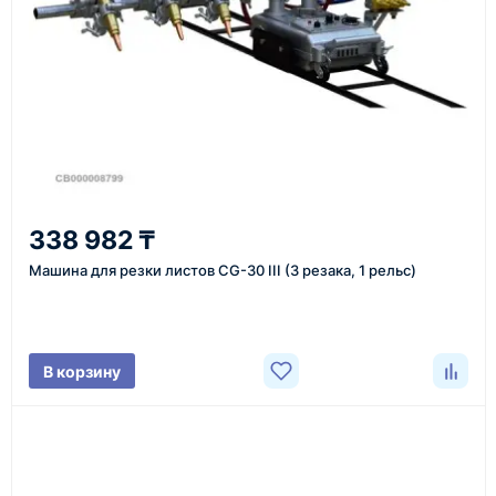
Казахстан и СНГ
доставка оборудования в разные города и
регионы
От 7–14 дней
338 982 ₸
средний срок доставки по большинству поставок
Машина для резки листов CG-30 III (3 резака, 1 рельс)
Фото/видео
В корзину
проверка товара перед отправкой клиенту
Документы
счёт, договор, накладные и сопроводительные