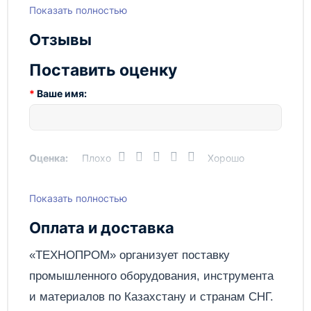
Показать полностью
Использование
бандаж/цепь
Код товара
СВ000002767
Отзывы
Напряжение, В
220
Поставить оценку
Одновременно
1
Ваше имя:
работающих резаков,
шт
Привод резки
ручной
Оценка:
Плохо
Хорошо
Применение
для труб
Рабочий газ
кислород/ацетилен/
Показать полностью
Написать отзыв
метан/пропан-бутан
Оплата и доставка
Страна производства
Армения
Отправить
«ТЕХНОПРОМ» организует поставку
Толщина разрезаемого
75
металла, мм
промышленного оборудования, инструмента
и материалов по
Казахстану
и странам СНГ.
Вес, кг
34