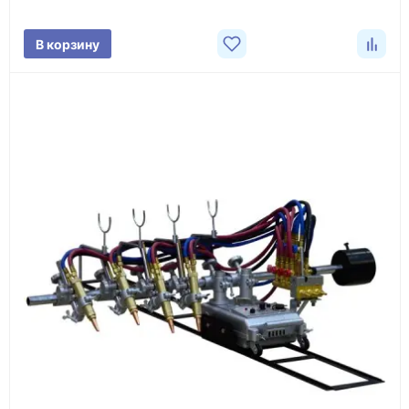
поставки.
В корзину
3
Расчёт
Подбираем оборудование, рассчитываем
стоимость товара и ориентировочную стоимость
доставки.
4
Счёт и оплата
Согласовываем условия, готовим счёт, договор
или спецификацию и принимаем оплату по
реквизитам.