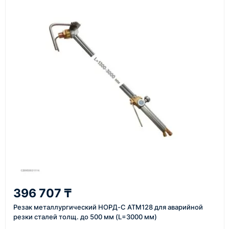
материалы
Как оформить заказ
1
Заявка
Оставьте заявку на сайте, по телефону или через
форму обратного звонка.
2
396 707 ₸
Уточнение задачи
Резак металлургический НОРД-С АТМ128 для аварийной
Менеджер связывается с вами, уточняет
резки сталей толщ. до 500 мм (L=3000 мм)
характеристики товара, город доставки и условия