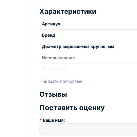
Характеристики
Артикул
Бренд
Диаметр вырезаемых кругов, мм
Использование
Код товара
Напряжение, В
Показать полностью
Одновременно работающих резаков, шт
Отзывы
Привод резки
Поставить оценку
Применение
Ваше имя:
Рабочий газ
Скорость резки, мм/мин