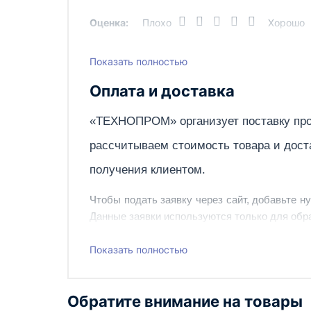
Оценка:
Плохо
Хорошо
Страна производства
Толщина разрезаемого металла, мм
Показать полностью
Написать отзыв
Вес, кг
Оплата и доставка
«ТЕХНОПРОМ» организует поставку про
рассчитываем стоимость товара и дост
получения клиентом.
Чтобы подать заявку через сайт, добавьте н
Данные заявки используются только для обра
Наш сотрудник свяжется с вами, чтобы подтв
Показать полностью
Также вы можете заказать оборудование и ин
Обратите внимание на товары