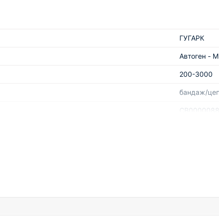
ГУГАРК
Автоген - М
200-3000
бандаж/це
СВ000008
220
2
электричес
для листов
кислород/п
50-1100