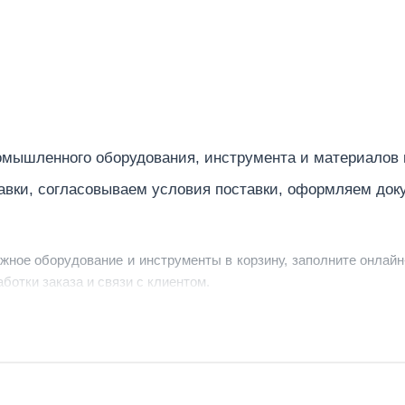
Армения
100
26
мышленного оборудования, инструмента и материалов
авки, согласовываем условия поставки, оформляем док
ужное оборудование и инструменты в корзину, заполните онлайн
ботки заказа и связи с клиентом.
ердить заявку, уточнить детали, рассчитать стоимость поставк
струменты по номеру телефона в шапке сайта или через онлайн