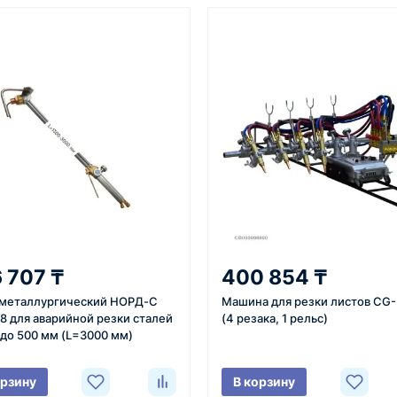
От 7–14 дней
Фото/видео
средний срок доставки по
проверка товара перед отпра
большинству поставок
клиенту
3
4
 задачи
Расчёт
Счёт и опл
вязывается с
Подбираем
Согласовывае
 707 ₸
400 854 ₸
яет
оборудование,
готовим счёт,
 металлургический НОРД-С
Машина для резки листов CG-
ики товара,
рассчитываем стоимость
спецификаци
8 для аварийной резки сталей
(4 резака, 1 рельс)
вки и условия
товара и
принимаем о
 до 500 мм (L=3000 мм)
ориентировочную
реквизитам.
стоимость доставки.
орзину
В корзину