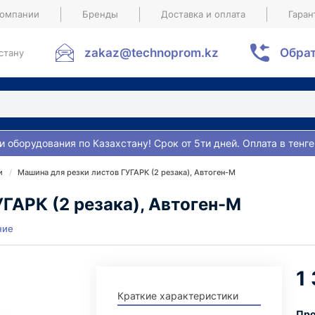
компании
Бренды
Доставка и оплата
Гаран
zakaz@technoprom.kz
Обрат
стану
и оборудования по Казахстану! Срок от 5ти дней. Оплата в тенге
и
Машина для резки листов ГУГАРК (2 резака), Автоген-М
ГАРК (2 резака), Автоген-М
ние
1
Краткие характеристики
Про