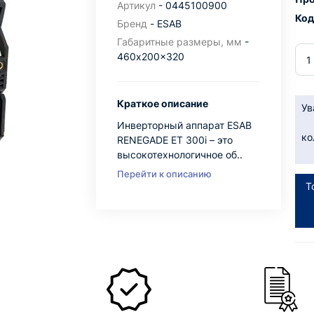
Артикул
- 0445100900
Код
Бренд
- ESAB
Габаритные размеры, мм
-
460x200x320
Краткое описание
Ув
Инверторный аппарат ESAB
ко
RENEGADE ET 300i – это
высокотехнологичное об..
Перейти к описанию
Т