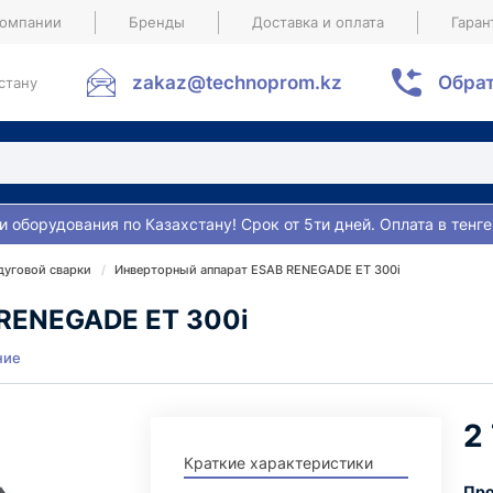
компании
Бренды
Доставка и оплата
Гаран
zakaz@technoprom.kz
Обрат
стану
и оборудования по Казахстану! Срок от 5ти дней. Оплата в тенге
дуговой сварки
Инверторный аппарат ESAB RENEGADE ET 300i
 RENEGADE ET 300i
ние
2
Краткие характеристики
Про