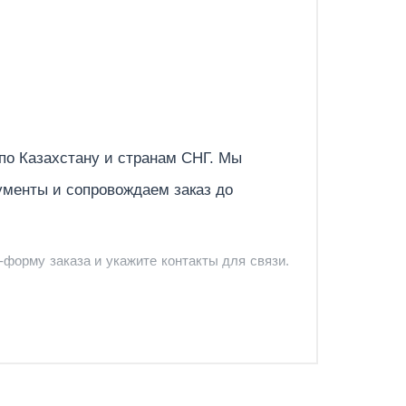
ый)
Отправить
 по
Казахстану
и странам СНГ. Мы
ументы и сопровождаем заказ до
-форму заказа и укажите контакты для связи.
и и предложить удобный вариант доставки.
-форму запроса обратного звонка.