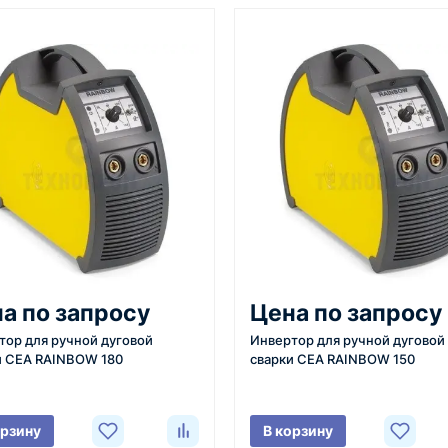
От 7–14 дней
Фото/видео
средний срок доставки по
проверка товара перед отпра
большинству поставок
клиенту
3
4
 задачи
Расчёт
Счёт и опл
вязывается с
Подбираем
Согласовывае
а по запросу
Цена по запросу
яет
оборудование,
готовим счёт,
тор для ручной дуговой
Инвертор для ручной дуговой
ики товара,
рассчитываем стоимость
спецификаци
и CEA RAINBOW 180
сварки CEA RAINBOW 150
вки и условия
товара и
принимаем о
ориентировочную
реквизитам.
стоимость доставки.
орзину
В корзину