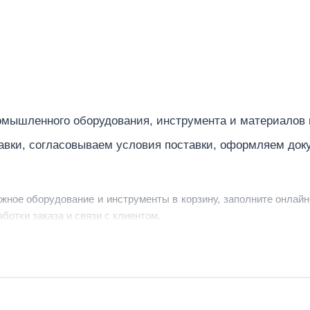
11.3
5-300
40
DC (постоянн
мышленного оборудования, инструмента и материалов
300
авки, согласовываем условия поставки, оформляем док
Renegade
Швеция
ужное оборудование и инструменты в корзину, заполните онлайн
трехфазный
ботки заказа и связи с клиентом.
TIG+MMA
ердить заявку, уточнить детали, рассчитать стоимость поставк
цифровое
струменты по номеру телефона в шапке сайта или через онлайн
17