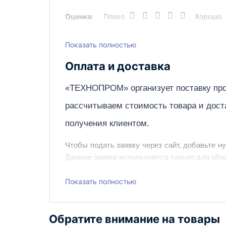
Оценка:
Плохо
Хорошо
Потребляемая мощность, кВт
Пределы регулирования тока, А
Показать полностью
Написать отзыв
Режим работы (ПН), %
Оплата и доставка
Род тока
«ТЕХНОПРОМ» организует поставку про
Сварочный ток, А
рассчитываем стоимость товара и дост
Серия
получения клиентом.
Страна производства
Чтобы подать заявку через сайт, добавьте н
Тип питания
Данные заявки используются только для обра
Тип сварки/резки
Наш сотрудник свяжется с вами, чтобы подтв
Показать полностью
Управление
Также вы можете заказать оборудование и ин
Вес, кг
Обратите внимание на товары