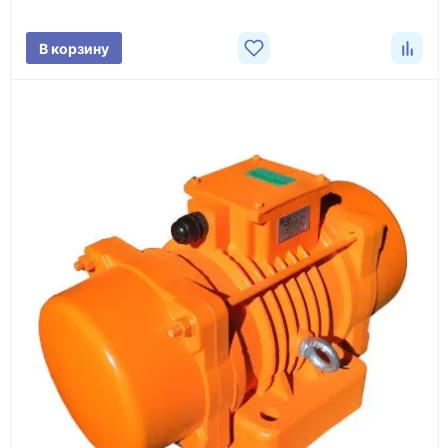
поставки.
В корзину
3
Расчёт
Подбираем оборудование, рассчитываем
стоимость товара и ориентировочную стоимость
доставки.
4
Счёт и оплата
Согласовываем условия, готовим счёт, договор
или спецификацию и принимаем оплату по
реквизитам.