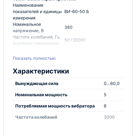
Наименование
показателей и единицы
ВИ-60-50 Б
измерения
Номинальное
380
напряжение, В
Частота колебаний, Гц
50 (3000)
(кол/мин) синхронная
Частота тока, Гц
50
Номинальная
Показать полностью
4,00
мощность, кВт
Потребляемая
Характеристики
6,00
мощность, кВт
Вынуждающая сила, кН
0…60
Вынуждающая сила
0…60,0
Номинальный ток, А
20
Тип вибрационного
Дебалансный
Номинальная мощность
5
механизма
регулируемый
Потребляемая мощность вибратора
6
Трёхфазный асинхронный с
Тип электродвигателя
короткозамкнутым
Частота колебаний
3000
ротором
Класс изоляции
F
Масса вибратора, кг, не
200