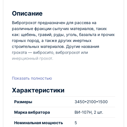
Описание
Виброгрохот предназначен для рассева на
различные фракции сыпучих материалов, таких
как: щебень, гравий, руды, уголь, базальта и прочих
горных пород, а также других инертных
строительных материалов. Другие названия
грохота — вибросито, виброгрохот или
инерционный грохот.
Принцип работы грохота основан на вибрации,
вследствие которой происходит просеивание
Показать полностью
материалов через сито с различным размером
ячеек. Вибровозбудителем являются
Характеристики
промышленные электромеханические вибраторы
повышенного ресурса 5000ч, производимые нашим
Pазмеры
3450*2100*1500
предприятием. По сравнению с другими видами
вибровозбудителей (электроприводами), вибраторы
Марка вибратора
ВИ-107Н, 2 шт.
имеют ряд преимуществ: продолжительный срок
Номинальная мощность
5
службы, высокое КПД, отсутствие ременных