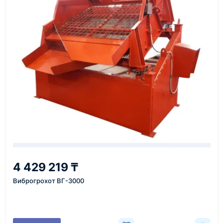
Перед отгрузкой товары проходят визуальную
проверку. По запросу клиента мы можем отправить
фото- или видеоотчёт о состоянии товара на
момент отправки.
Срок поставки зависит от наличия товара у
поставщика, города доставки, габаритов груза,
выбранной транспортной компании и условий
маршрута.
Средний срок доставки по большинству
поставок составляет 7–14 дней. По товарам в
наличии и близким направлениям возможна
4 429 219 ₸
более быстрая отправка. Точный срок
Виброгрохот ВГ-3000
менеджер сообщает при расчёте заказа.