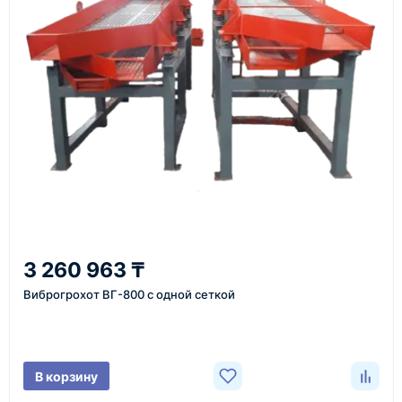
Также вы можете заказать оборудование и
инструменты по номеру телефона в шапке сайта
или через онлайн-форму запроса обратного звонка.
Казахстан и СНГ
доставка оборудования в разные города и
регионы
От 7–14 дней
3 260 963 ₸
средний срок доставки по большинству поставок
Виброгрохот ВГ-800 с одной сеткой
Фото/видео
В корзину
проверка товара перед отправкой клиенту