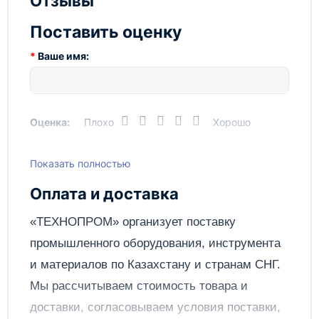
Отзывы
Страна
Китай
профессионалов и любителей.
производства
Поставить оценку
Не упустите возможность приобрести вибратор
глубинный MERAN DINGO 1.5/220V от Технопром и
Вес, кг
10
Ваше имя:
улучшить качество своих строительных работ!
Оценка:
Плохо
Хорошо
Показать полностью
Написать отзыв
Оплата и доставка
Отправить
«ТЕХНОПРОМ» организует поставку
промышленного оборудования, инструмента
и материалов по
Казахстану
и странам СНГ.
Мы рассчитываем стоимость товара и
доставки, согласовываем условия поставки,