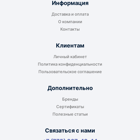
Информация
транспортной компании в городе получателя
Доставка и оплата
или ближайшем доступном пункте выдачи.
О компании
Контакты
Клиентам
До адреса клиента
Личный кабинет
Подходит, если нужно доставить
Политика конфиденциальности
оборудование прямо на объект, склад,
Пользовательское соглашение
производство или в офис. Возможность
адресной доставки зависит от города, веса и
Дополнительно
габаритов груза.
Бренды
Сертификаты
Полезные статьи
Отдельный транспорт
Связаться с нами
Для крупногабаритных, тяжёлых или