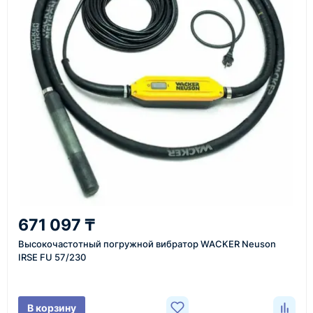
Как оформить заказ
1
Заявка
Оставьте заявку на сайте, по телефону или через
форму обратного звонка.
2
671 097 ₸
Уточнение задачи
Высокочастотный погружной вибратор WACKER Neuson
Менеджер связывается с вами, уточняет
IRSE FU 57/230
характеристики товара, город доставки и условия
поставки.
В корзину