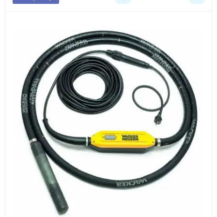
3
Расчёт
Подбираем оборудование, рассчитываем
стоимость товара и ориентировочную стоимость
доставки.
4
Счёт и оплата
Согласовываем условия, готовим счёт, договор
или спецификацию и принимаем оплату по
реквизитам.
5