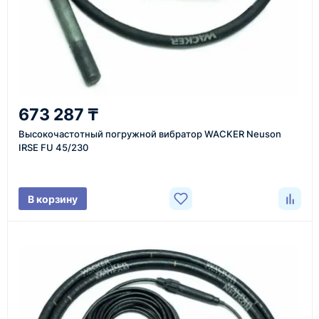
Казахстан и СНГ
доставка оборудования в разные города и
регионы
От 7–14 дней
673 287 ₸
средний срок доставки по большинству поставок
Высокочастотный погружной вибратор WACKER Neuson
IRSE FU 45/230
Фото/видео
В корзину
проверка товара перед отправкой клиенту
Документы
счёт, договор, накладные и сопроводительные
материалы