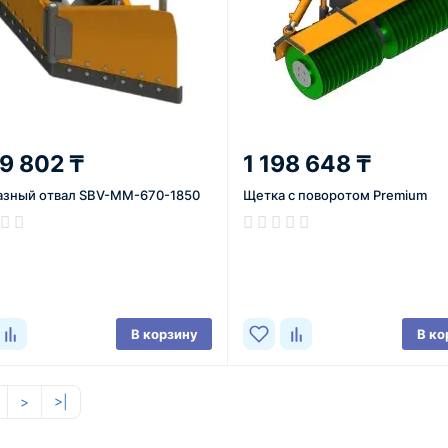
79 802 ₸
1 198 648 ₸
азный отвал SBV-MM-670-1850
Щетка с поворотом Premium
ичии
В наличии
В корзину
В ко
>
>|