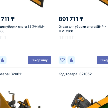
 711 ₸
891 711 ₸
 для уборки снега SB(P)-MM-
Отвал для уборки снега SB(P)-
900
ММ-1900
ичии
В наличии
В корзину
В ко
овара: 320611
Код товара: 321052