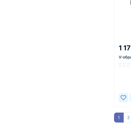
1 1
V-обр
В нал
1
2