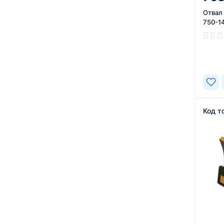
Отвал
750-1
В нал
Код т