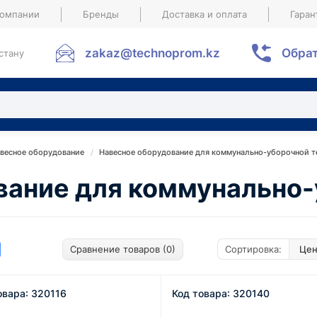
компании
Бренды
Доставка и оплата
Гаран
zakaz@technoprom.kz
Обрат
стану
весное оборудование
Навесное оборудование для коммунально-уборочной т
вание для коммунально-
Сравнение товаров (0)
Сортировка:
овара: 320116
Код товара: 320140