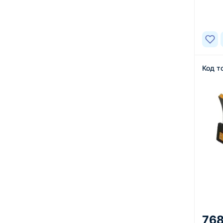
В нал
Код т
768