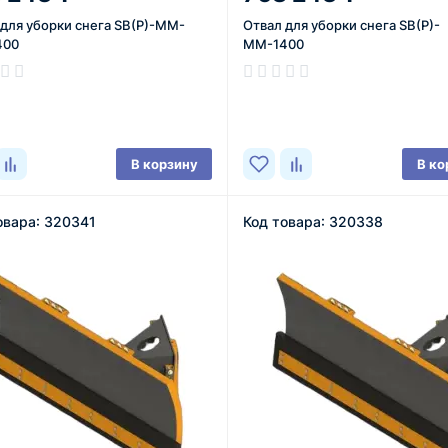
 для уборки снега SB(P)-MM-
Отвал для уборки снега SB(P)-
400
ММ-1400
ичии
В наличии
В корзину
В ко
овара: 320341
Код товара: 320338