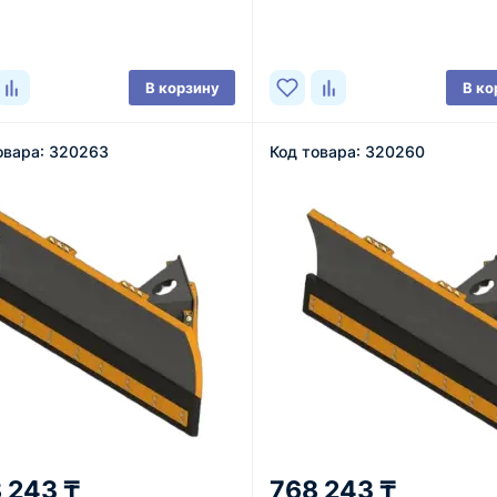
ичии
В наличии
В корзину
В ко
овара: 320263
Код товара: 320260
 243 ₸
768 243 ₸