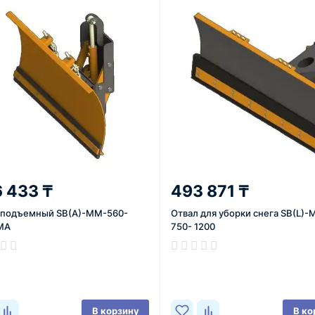
 433 ₸
493 871 ₸
 подъемный SB(A)-MM-560-
Отвал для уборки снега SB(L)
MA
750- 1200
ичии
В наличии
В корзину
В ко