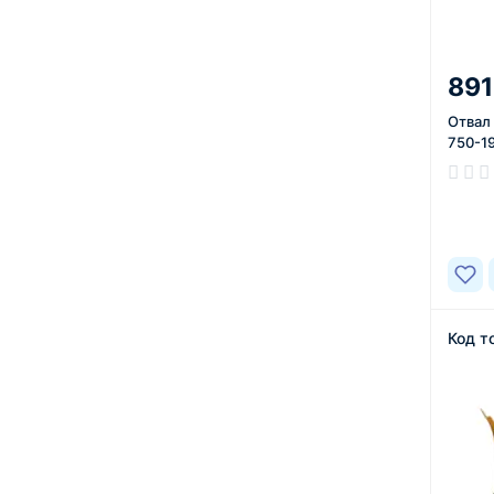
891
Отвал
750-1
В нал
Код т