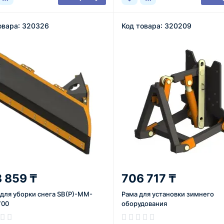
овара: 320326
Код товара: 320209
 859 ₸
706 717 ₸
 для уборки снега SB(P)-MM-
Рама для установки зимнего
700
оборудования