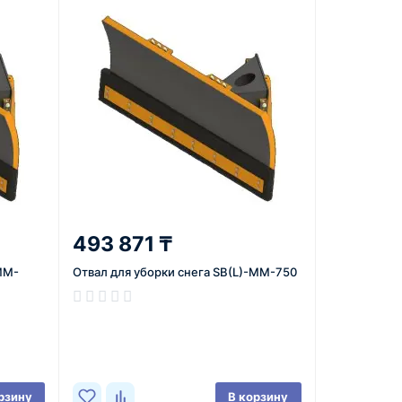
493 871 ₸
-MM-
Отвал для уборки снега SB(L)-ММ-750
В наличии
рзину
В корзину