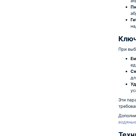
аб
Пн
аб
Ги
на
Ключ
При выб
Ем
ед
Ск
дл
Уд
ус
Эти пар
требова
Дополни
водяные
Техн