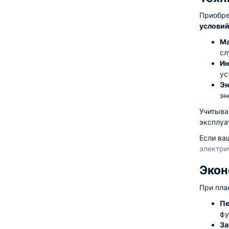
Приобре
условий
Ма
сл
Ин
ус
Эн
эн
Учитыва
эксплуа
Если ва
электри
Экон
При пла
Пе
фу
За