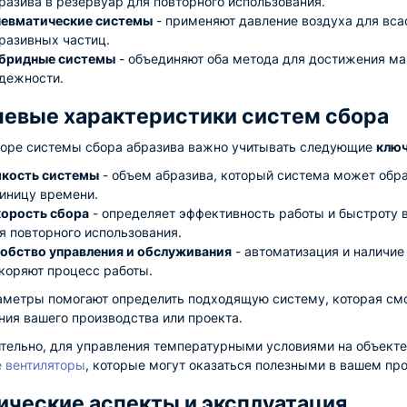
разива в резервуар для повторного использования.
евматические системы
- применяют давление воздуха для вс
разивных частиц.
бридные системы
- объединяют оба метода для достижения ма
дежности.
евые характеристики систем сбора
оре системы сбора абразива важно учитывать следующие
ключ
кость системы
- объем абразива, который система может обра
иницу времени.
орость сбора
- определяет эффективность работы и быстроту в
я повторного использования.
обство управления и обслуживания
- автоматизация и наличие
коряют процесс работы.
аметры помогают определить подходящую систему, которая см
ния вашего производства или проекта.
тельно, для управления температурными условиями на объекте,
 вентиляторы
, которые могут оказаться полезными в вашем про
ические аспекты и эксплуатация