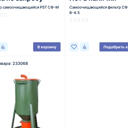
р самоочищающийся PST СФ-М
Самоочищающийся фильтр СФ
В-4.5
ичии
В наличии
В корзину
Подобрать а
овара: 233068