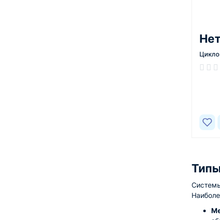
Нет
Цикло
В нал
Типы
Системы
Наиболе
Ме