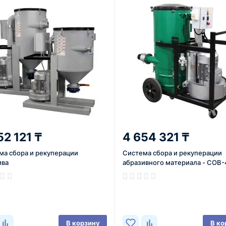
52 121 ₸
4 654 321 ₸
ма сбора и рекуперации
Система сбора и рекуперации
ива
абразивного материала - СОВ-
ичии
В наличии
В корзину
В ко