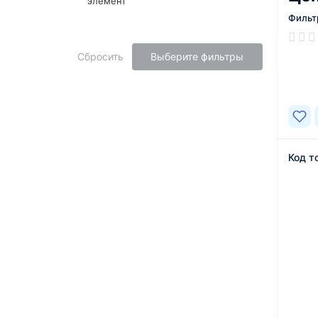
элемент
Фильт
В нал
Сбросить
Выберите фильтры
Код т