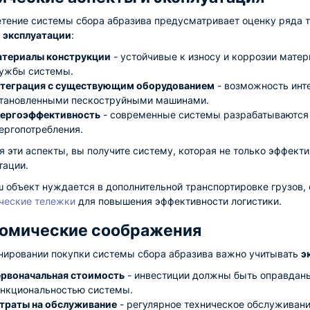
тение системы сбора абразива предусматривает оценку ряда 
 эксплуатации
:
териалы конструкции
- устойчивые к износу и коррозии мате
ужбы системы.
теграция с существующим оборудованием
- возможность инт
тановленными пескоструйными машинами.
ергоэффективность
- современные системы разрабатываются
ергопотребления.
я эти аспекты, вы получите систему, которая не только эффекти
тации.
ш объект нуждается в дополнительной транспортировке грузов, 
ческие тележки
для повышения эффективности логистики.
омические соображения
нировании покупки системы сбора абразива важно учитывать
э
рвоначальная стоимость
- инвестиции должны быть оправдан
нкциональностью системы.
траты на обслуживание
- регулярное техническое обслуживани