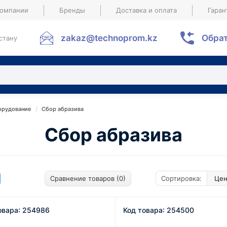
компании
Бренды
Доставка и оплата
Гаран
zakaz@technoprom.kz
Обрат
стану
орудование
Сбор абразива
Сбор абразива
Сравнение товаров (0)
Сортировка:
овара: 254986
Код товара: 254500