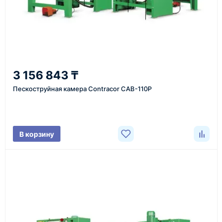
Казахстан и СНГ
доставка оборудования в разные города и
регионы
От 7–14 дней
3 156 843 ₸
средний срок доставки по большинству поставок
Пескоструйная камера Contracor CAB-110P
Фото/видео
В корзину
проверка товара перед отправкой клиенту
Документы
счёт, договор, накладные и сопроводительные
материалы