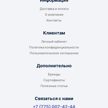
Информация
транспортной компании в городе получателя
Доставка и оплата
или ближайшем доступном пункте выдачи.
О компании
Контакты
Клиентам
До адреса клиента
Личный кабинет
Подходит, если нужно доставить
Политика конфиденциальности
оборудование прямо на объект, склад,
Пользовательское соглашение
производство или в офис. Возможность
адресной доставки зависит от города, веса и
Дополнительно
габаритов груза.
Бренды
Сертификаты
Полезные статьи
Отдельный транспорт
Связаться с нами
Для крупногабаритных, тяжёлых или
+7 (775) 007-42-44