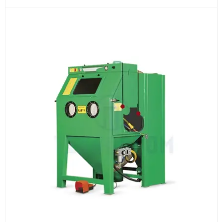
3
Расчёт
Подбираем оборудование, рассчитываем
стоимость товара и ориентировочную стоимость
доставки.
4
Счёт и оплата
Согласовываем условия, готовим счёт, договор
или спецификацию и принимаем оплату по
реквизитам.
5