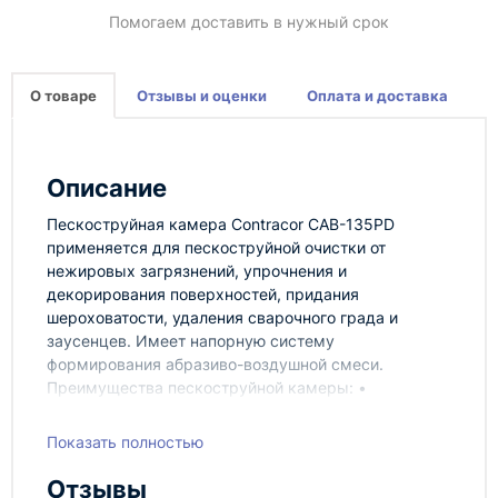
Помогаем доставить в нужный срок
О товаре
Отзывы и оценки
Оплата и доставка
Описание
Пескоструйная камера Contracor CAB-135PD
применяется для пескоструйной очистки от
нежировых загрязнений, упрочнения и
декорирования поверхностей, придания
шероховатости, удаления сварочного града и
заусенцев. Имеет напорную систему
формирования абразиво-воздушной смеси.
Преимущества пескоструйной камеры: •
Герметичная металлическая конструкция. • Фильтр
технологического воздуха, выбрасываемого из
Показать полностью
кабины. • Лампы, изолированные от рабочей зоны,
дают отличное освещение. • Увеличенная площадь
Отзывы