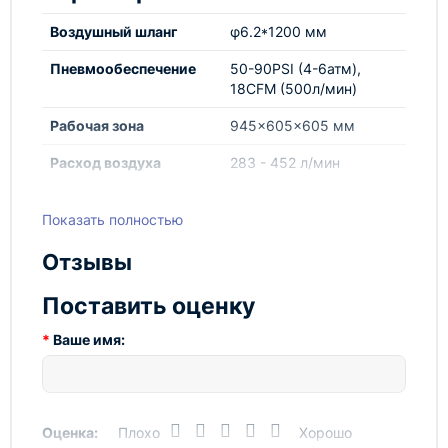
Воздушный шланг
φ6.2*1200 мм
Пневмообеспечение
50-90PSI (4-6атм),
18CFM (500л/мин)
Рабочая зона
945x605x605 мм
Расход воздуха
283 - 452 л/мин
Упаковка* (уточняйте
960x600x1 260 мм
Показать полностью
у менеджера)
Форсунка
5/5/6/7 мм
Отзывы
Шланг песка
φ13*910 мм
Поставить оценку
Электродвигатель
1200 Вт
Ваше имя:
Оценка:
Плохо
Хорошо