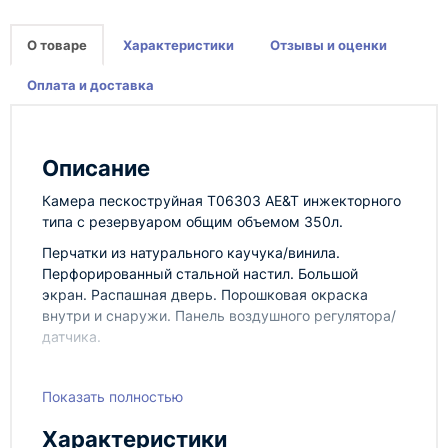
О товаре
Характеристики
Отзывы и оценки
Оплата и доставка
Описание
Камера пескоструйная T06303 AE&T инжекторного
типа с резервуаром общим объемом 350л.
Перчатки из натурального каучука/винила.
Перфорированный стальной настил. Большой
экран. Распашная дверь. Порошковая окраска
внутри и снаружи. Панель воздушного регулятора/
датчика.
Лучший в своем классе среди конкурентов.
Показать полностью
Система внешнего люминисцентного освещения.
Деревянная упаковка.
Характеристики