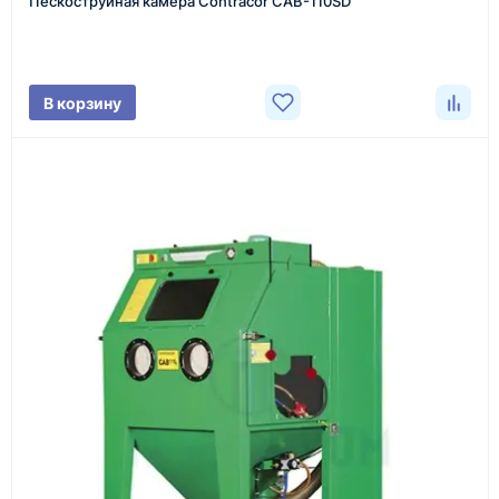
Пескоструйная камера Contracor CAB-110SD
Фото/видео
В корзину
проверка товара перед отправкой клиенту
Документы
счёт, договор, накладные и сопроводительные
материалы
Как оформить заказ
1
Заявка
Оставьте заявку на сайте, по телефону или через