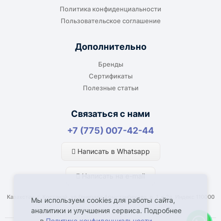
Подходит, если нужно доставить
Политика конфиденциальности
оборудование прямо на объект, склад,
Пользовательское соглашение
производство или в офис. Возможность
адресной доставки зависит от города, веса и
Дополнительно
габаритов груза.
Бренды
Сертификаты
Полезные статьи
Отдельный транспорт
Связаться с нами
Для крупногабаритных, тяжёлых или
+7 (775) 007-42-44
нестандартных грузов доставка
рассчитывается отдельно. По согласованию
Написать в Whatsapp
возможна отправка отдельным транспортом.
Написать на e-mail
Казахстан, г. Костанай, ул Генерала Арыстанбекова, д. 1, к.2а, Индекс 110000
Мы используем cookies для работы сайта,
аналитики и улучшения сервиса. Подробнее
— в
Политике конфиденциальности
.