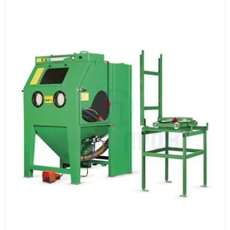
Оборудование, инструмент и материалы
поставляются транспортными компаниями.
Основные поставки выполняются из России,
Казахстана и Китая — в зависимости от выбранного
поставщика, наличия товара и условий сделки.
Перед отгрузкой товары проходят визуальную
проверку. По запросу клиента мы можем отправить
фото- или видеоотчёт о состоянии товара на
момент отправки.
Срок поставки зависит от наличия товара у
поставщика, города доставки, габаритов груза,
выбранной транспортной компании и условий
маршрута.
Средний срок доставки по большинству
поставок составляет 7–14 дней. По товарам в
наличии и близким направлениям возможна