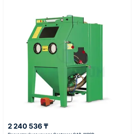
Наш сотрудник свяжется с вами, чтобы
подтвердить заявку, уточнить детали, рассчитать
стоимость поставки и предложить удобный вариант
доставки.
Также вы можете заказать оборудование и
инструменты по номеру телефона в шапке сайта
или через онлайн-форму запроса обратного звонка.
Казахстан и СНГ
доставка оборудования в разные города и
регионы
От 7–14 дней
2 240 536 ₸
средний срок доставки по большинству поставок