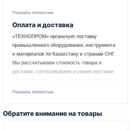
Показать полностью
Написать отзыв
Оплата и доставка
Отправить
«ТЕХНОПРОМ» организует поставку
промышленного оборудования, инструмента
и материалов по
Казахстану
и странам СНГ.
Мы рассчитываем стоимость товара и
доставки, согласовываем условия поставки,
оформляем документы и сопровождаем заказ
до получения клиентом.
Показать полностью
Чтобы подать заявку через сайт, добавьте нужное
оборудование и инструменты в корзину, заполните
Обратите внимание на товары
онлайн-форму заказа и укажите контакты для
связи. Данные заявки используются только для
обработки заказа и связи с клиентом.