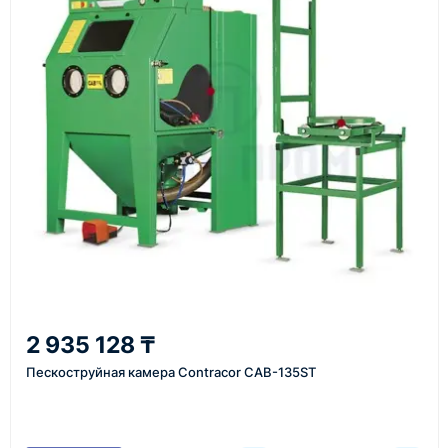
поставщика, наличия товара и условий сделки.
Перед отгрузкой товары проходят визуальную
проверку. По запросу клиента мы можем отправить
фото- или видеоотчёт о состоянии товара на
момент отправки.
Срок поставки зависит от наличия товара у
поставщика, города доставки, габаритов груза,
выбранной транспортной компании и условий
маршрута.
Средний срок доставки по большинству
поставок составляет 7–14 дней. По товарам в
наличии и близким направлениям возможна
2 935 128 ₸
более быстрая отправка. Точный срок
Пескоструйная камера Contracor CAB-135ST
менеджер сообщает при расчёте заказа.