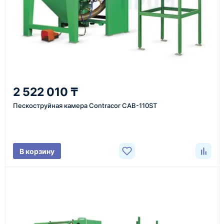
Согласовываем условия, готовим счёт, договор
или спецификацию и принимаем оплату по
реквизитам.
5
Отправка
2 522 010 ₸
Проверяем товар перед отправкой, организуем
Пескоструйная камера Contracor CAB-110ST
доставку и передаём клиенту данные по отгрузке.
В корзину
Доставка оборудования
Оборудование, инструмент и материалы
поставляются транспортными компаниями.
Основные поставки выполняются из России,
Казахстана и Китая — в зависимости от выбранного