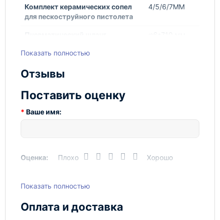
мастерской
Комплект керамических сопел
4/5/6/7MM
Высокая производительность и
для пескоструйного пистолета
эффективность обработки благодаря
мощному компрессору
Пневматический шланг
φ6*710 мм
Прочное исполнение и надежность в
эксплуатации
Показать полностью
Рабочие размеры камеры
560 х 460 х
280 мм
Камера пескоструйная T06301 AE&T 90л
Отзывы
настольная отлично подойдет для удаления
Расход воздуха
200 – 350 (не
ржавчины, старой краски, загрязнений с
более) л/мин
Поставить оценку
металлических, деревянных и каменных
поверхностей. Это незаменимый инструмент для
Шланг подачи абразива
φ13*680 мм
Ваше имя:
подготовки поверхностей перед окраской, сваркой
или покрытием.
Не упустите возможность приобрести камеру
пескоструйную T06301 AE&T 90л настольную по
Оценка:
Плохо
Хорошо
выгодной цене и повысьте эффективность своего
производства уже сегодня!
Показать полностью
Написать отзыв
Оплата и доставка