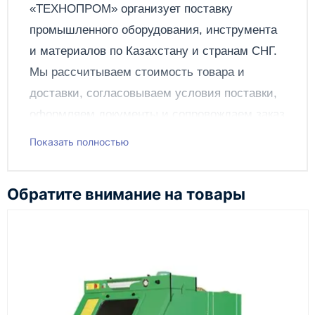
Отправить
«ТЕХНОПРОМ» организует поставку
промышленного оборудования, инструмента
и материалов по
Казахстану
и странам СНГ.
Мы рассчитываем стоимость товара и
доставки, согласовываем условия поставки,
оформляем документы и сопровождаем заказ
до получения клиентом.
Показать полностью
Чтобы подать заявку через сайт, добавьте нужное
оборудование и инструменты в корзину, заполните
Обратите внимание на товары
онлайн-форму заказа и укажите контакты для
связи. Данные заявки используются только для
обработки заказа и связи с клиентом.
Наш сотрудник свяжется с вами, чтобы
подтвердить заявку, уточнить детали, рассчитать
стоимость поставки и предложить удобный вариант
доставки.