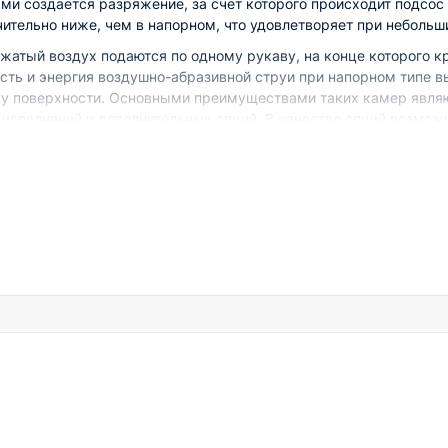
и создается разряжение, за счет которого происходит подсос 
ительно ниже, чем в напорном, что удовлетворяет при небольш
жатый воздух подаются по одному рукаву, на конце которого к
сть и энергия воздушно-абразивной струи при напорном типе в
ку поверхности. Основными преимуществами таких камер явля
исполнений и дополнительных опций. В качестве опций возможн
оматизации процесса. Камеры струйной очистки типа КСО.
лины, шерохования, снятия слоев, матирование, упрочнения, сня
антикоррозийных покрытий (лакокрасочных материалов, метал
ной песок, электрокорунд, металлическая или чугунная дробь г
ласса) давлением 3,5 — 7 атм и расходом 0,2 — 9 м3/мин в зави
ловии подключения к системам вентиляции.
сопло 
1800
КСО 1