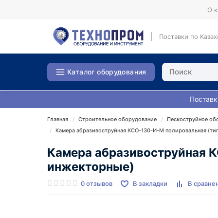
О 
Поставки по Казах
Каталог оборудования
Поставк
Главная
Строительное оборудование
Пескоструйное об
Камера абразивоструйная КСО-130-И-М полировальная (ти
Камера абразивоструйная К
инжекторные)
0 отзывов
В закладки
В сравне