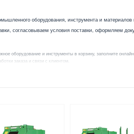
1450
мышленного оборудования, инструмента и материалов
250
авки, согласовываем условия поставки, оформляем док
1200
1750х
3,5 ... 
ужное оборудование и инструменты в корзину, заполните онлайн
ботки заказа и связи с клиентом.
Росси
ердить заявку, уточнить детали, рассчитать стоимость поставк
250
струменты по номеру телефона в шапке сайта или через онлайн
220
1 ... 3
От 7–14 дней
Фото/видео
540х2
средний срок доставки по
проверка товара перед отпра
130
большинству поставок
клиенту
 (мм)
200х2