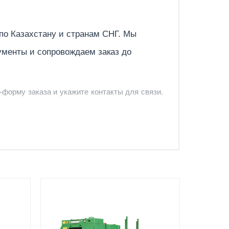
Отправить
 по
Казахстану
и странам СНГ. Мы
ументы и сопровождаем заказ до
1400х1150
7
-форму заказа и укажите контакты для связи.
йская Федерация
и и предложить удобный вариант доставки.
-форму запроса обратного звонка.
Документы
30
вкой
счёт, договор, накладные и
сопроводительные материалы
00