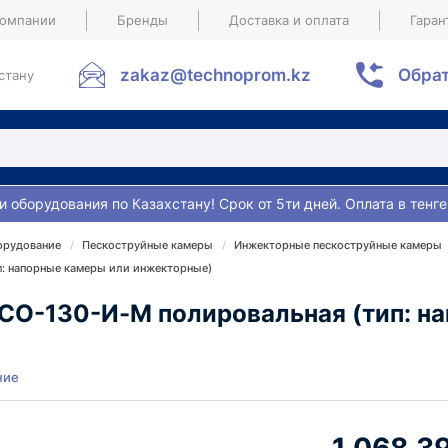
компании
Бренды
Доставка и оплата
Гаран
zakaz@technoprom.kz
Обрат
стану
и оборудования по Казахстану! Срок от 5ти дней. Оплата в тенге
орудование
Пескоструйные камеры
Инжекторные пескоструйные камеры
п: напорные камеры или инжекторные)
СО-130-И-М полировальная (тип: н
ние