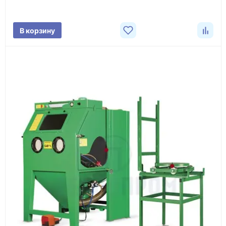
характеристики товара, город доставки и условия
поставки.
В корзину
3
Расчёт
Подбираем оборудование, рассчитываем
стоимость товара и ориентировочную стоимость
доставки.
4
Счёт и оплата
Согласовываем условия, готовим счёт, договор
или спецификацию и принимаем оплату по
реквизитам.