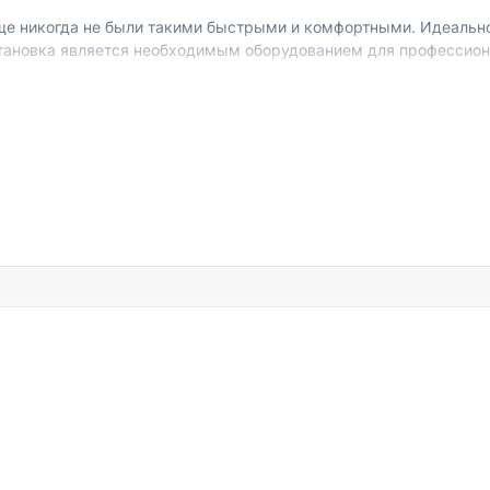
ще никогда не были такими быстрыми и комфортными. Идеальн
Установка является необходимым оборудованием для профессио
пени вязкости. После завершения эксплуатации необходимо про
а, шланг высокого давления, насос. Вес агрегата составляет 45 