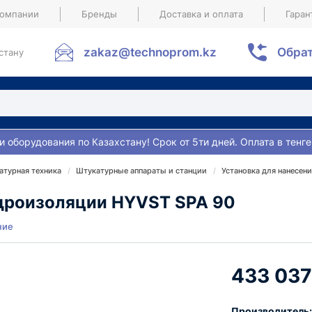
компании
Бренды
Доставка и оплата
Гаран
zakaz@technoprom.kz
Обрат
стану
и оборудования по Казахстану! Срок от 5ти дней. Оплата в тенге
атурная техника
Штукатурные аппараты и станции
Установка для нанесен
идроизоляции HYVST SPA 90
ние
433 037
Производитель: