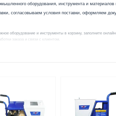
мышленного оборудования, инструмента и материалов
авки, согласовываем условия поставки, оформляем док
ужное оборудование и инструменты в корзину, заполните онлайн
ботки заказа и связи с клиентом.
ердить заявку, уточнить детали, рассчитать стоимость поставк
струменты по номеру телефона в шапке сайта или через онлайн
От 7–14 дней
Фото/видео
средний срок доставки по
проверка товара перед отпра
большинству поставок
клиенту