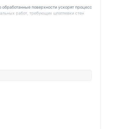
о обработанные поверхности ускорят процесс
нальных работ, требующих шпатлевки стен
чистить все внутренние элементы. В состав
кг.
Отправить