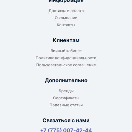
Информация
транспортной компании в городе получателя
Доставка и оплата
или ближайшем доступном пункте выдачи.
О компании
Контакты
Клиентам
До адреса клиента
Личный кабинет
Подходит, если нужно доставить
Политика конфиденциальности
оборудование прямо на объект, склад,
Пользовательское соглашение
производство или в офис. Возможность
адресной доставки зависит от города, веса и
Дополнительно
габаритов груза.
Бренды
Сертификаты
Полезные статьи
Отдельный транспорт
Связаться с нами
Для крупногабаритных, тяжёлых или
+7 (775) 007-42-44