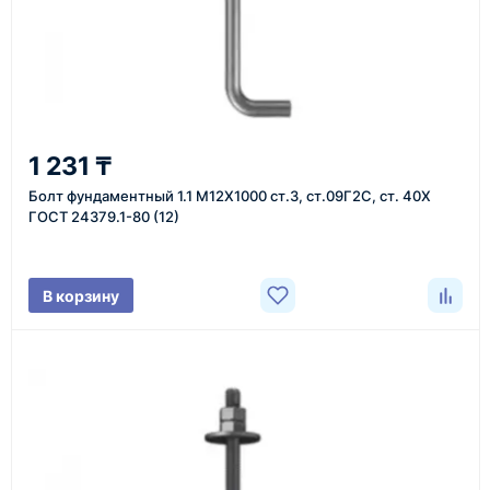
Казахстан и СНГ
доставка оборудования в разные города и
регионы
От 7–14 дней
1 231 ₸
средний срок доставки по большинству поставок
Болт фундаментный 1.1 М12Х1000 ст.3, ст.09Г2С, ст. 40Х
ГОСТ 24379.1-80 (12)
Фото/видео
В корзину
проверка товара перед отправкой клиенту
Документы
счёт, договор, накладные и сопроводительные
материалы