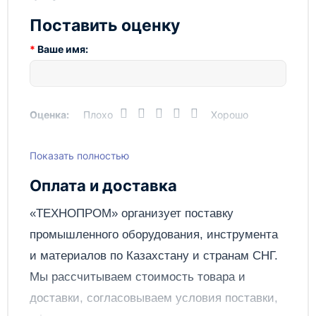
характеристики:
Поставить оценку
Диаметр: 1.1 мм
Изогнутая форма для лучшего крепления
Ваше имя:
Высококачественное исполнение
Предназначен для использования в условиях
повышенной нагрузки
Болт анкерный фундаментный изогнутый 1.1 ГОСТ
Оценка:
Плохо
Хорошо
24379.1-80 отличается долгим сроком службы и
надежностью крепления, что делает его идеальным
выбором для строительства и ремонта.
Показать полностью
Написать отзыв
Оплата и доставка
Отправить
«ТЕХНОПРОМ» организует поставку
промышленного оборудования, инструмента
и материалов по
Казахстану
и странам СНГ.
Мы рассчитываем стоимость товара и
доставки, согласовываем условия поставки,