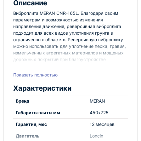
Описание
Виброплита MERAN CNR-165L. Благодаря своим
параметрам и возможностью изменения
направления движения, реверсивная виброплита
подходит для всех видов уплотнения грунта в
ограниченных областях. Реверсивную виброплиту
можно использовать для уплотнение песка, гравия,
измельченных агрегатных материалов и мощеных
дорожных покрытий при благоустройстве
территорий, а также при устройстве дорог,
сточных коллекторов и траншей.
Показать полностью
Складная рукоятка которая облегчает
Характеристики
транспортировку
Защитный кожух на приводе предотвращает
Бренд
MERAN
попадания песка и масла на ремень
Защитная рама двигателя
Габариты плиты мм
450х725
Органы управления легко доступны для
оператора
Гарантия, мес
12 месяцев
Мощные амортизаторы уменьшают вибрацию
двигателя и ручки
Двигатель
Loncin