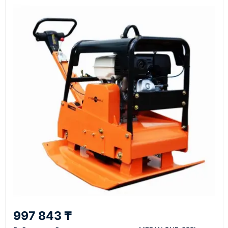
Документы
счёт, договор, накладные и сопроводительные
материалы
Как оформить заказ
1
Заявка
Оставьте заявку на сайте, по телефону или через
форму обратного звонка.
2
997 843 ₸
Уточнение задачи