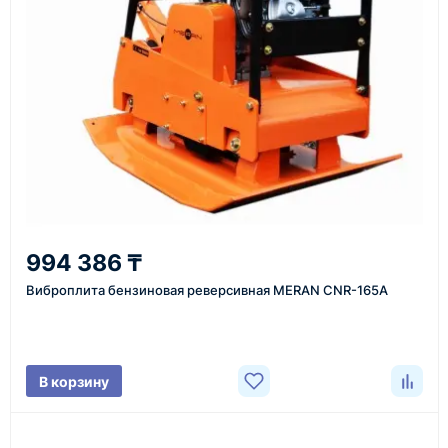
инструменты по номеру телефона в шапке сайта
или через онлайн-форму запроса обратного звонка.
Казахстан и СНГ
доставка оборудования в разные города и
регионы
От 7–14 дней
994 386 ₸
средний срок доставки по большинству поставок
Виброплита бензиновая реверсивная MERAN CNR-165A
Фото/видео
В корзину
проверка товара перед отправкой клиенту