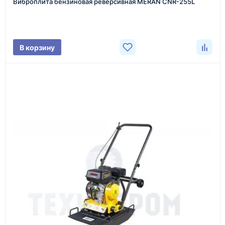
Виброплита бензиновая реверсивная MERAN CNR-255L
Менеджер связывается с вами, уточняет
характеристики товара, город доставки и условия
поставки.
В корзину
3
Расчёт
Подбираем оборудование, рассчитываем
стоимость товара и ориентировочную стоимость
доставки.
4
Счёт и оплата
Согласовываем условия, готовим счёт, договор
или спецификацию и принимаем оплату по