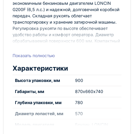
экономичным бензиновым двигателем LONCIN
G200F (6,5 л.с.) и надежной, долговечной коробкой
передач. Складная рукоять облегчает
транспортировку и хранение затирочной машины.
Регулировка рукояти по высоте обеспечивает
удобство работы и комфорт оператора. Диаметр
обрабатываемой поверхности 600 мм. Компактный
размер позволит использовать машину на
труднодоступных участках объектов со сложной
Показать полностью
геометрией. Затирочные машины применяют при
ремонте и гражданском строительстве для
Характеристики
подготовки гипсовых и цементно-песчаных стяжек
под дальнейшую укладку ковровых покрытий. В
Высота упаковки, мм
900
промышленном строительстве при обустройстве
бетонных полов. Подробные технические
Габариты, мм
870х660х740
характеристики представлены в таблице:
Глубина упаковки, мм
780
Преимущества затирочных машин TOR S: -
Бензиновый двигатель позволяет использовать
Диаметр лопастей, мм
570
затирочную машины при невозможности
подключения к электросети - Защитная решетка
Модель двигателя
Бензин, LONCIN
предохраняет оператора и прилегающие
G200F