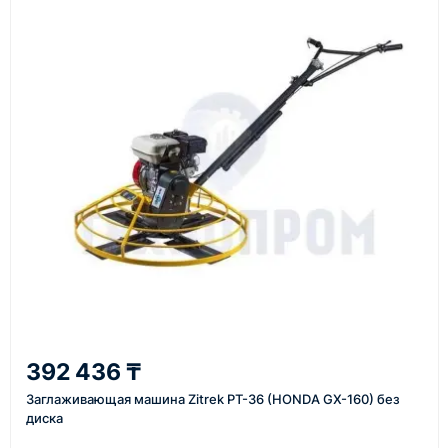
материалы
Как оформить заказ
1
Заявка
Оставьте заявку на сайте, по телефону или через
форму обратного звонка.
2
392 436 ₸
Уточнение задачи
Заглаживающая машина Zitrek PT-36 (HONDA GX-160) без
Менеджер связывается с вами, уточняет
диска
характеристики товара, город доставки и условия