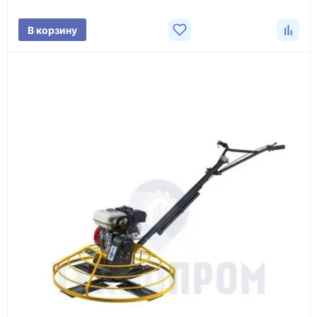
поставки.
В корзину
3
Расчёт
Подбираем оборудование, рассчитываем
стоимость товара и ориентировочную стоимость
доставки.
4
Счёт и оплата
Согласовываем условия, готовим счёт, договор
или спецификацию и принимаем оплату по
реквизитам.