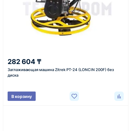
Казахстан и СНГ
доставка оборудования в разные города и
регионы
От 7–14 дней
282 604 ₸
средний срок доставки по большинству поставок
Заглаживающая машина Zitrek PT-24 (LONCIN 200F) без
диска
Фото/видео
В корзину
проверка товара перед отправкой клиенту
Документы
счёт, договор, накладные и сопроводительные