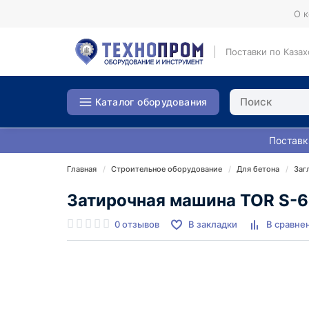
О 
Поставки по Казах
Каталог оборудования
Поставк
Главная
Строительное оборудование
Для бетона
Заг
Затирочная машина TOR S-6
0 отзывов
В закладки
В сравне