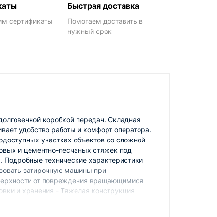
каты
Быстрая доставка
им сертификаты
Помогаем доставить в
нужный срок
долговечной коробкой передач. Складная
ивает удобство работы и комфорт оператора.
одоступных участках объектов со сложной
совых и цементно-песчаных стяжек под
. Подробные технические характеристики
ьзовать затирочную машины при
оверхности от повреждения вращающимися
овки и хранения - Тяжелая конструкция
воляет проводить как грубую, так и финишную
 работы без ущерба качеству - Небольшие