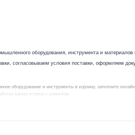
мышленного оборудования, инструмента и материалов
авки, согласовываем условия поставки, оформляем док
ужное оборудование и инструменты в корзину, заполните онлайн
ботки заказа и связи с клиентом.
ердить заявку, уточнить детали, рассчитать стоимость поставк
струменты по номеру телефона в шапке сайта или через онлайн