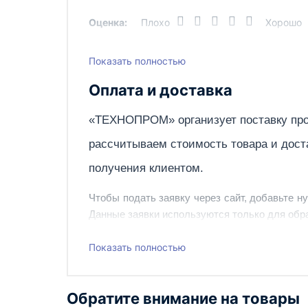
Оценка:
Плохо
Хорошо
Показать полностью
Написать отзыв
Оплата и доставка
«ТЕХНОПРОМ» организует поставку про
рассчитываем стоимость товара и дост
получения клиентом.
Чтобы подать заявку через сайт, добавьте н
Данные заявки используются только для обра
Наш сотрудник свяжется с вами, чтобы подтв
Показать полностью
Также вы можете заказать оборудование и ин
Обратите внимание на товары