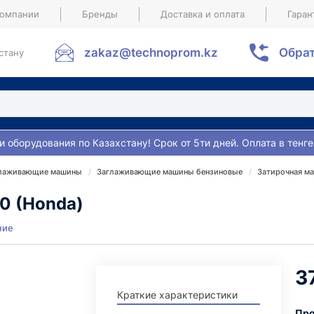
компании
Бренды
Доставка и оплата
Гаран
zakaz@technoprom.kz
Обрат
стану
и оборудования по Казахстану! Срок от 5ти дней. Оплата в тенге
лаживающие машины
Заглаживающие машины бензиновые
Затирочная ма
0 (Honda)
ние
3
Краткие характеристики
Про