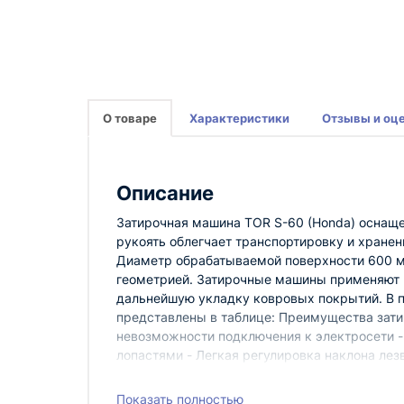
О товаре
Характеристики
Отзывы и оц
Описание
Затирочная машина TOR S-60 (Honda) оснаще
рукоять облегчает транспортировку и хранен
Диаметр обрабатываемой поверхности 600 м
геометрией. Затирочные машины применяют п
дальнейшую укладку ковровых покрытий. В 
представлены в таблице: Преимущества зати
невозможности подключения к электросети 
лопастями - Легкая регулировка наклона лез
обеспечивает плотный контакт лезвий и пове
обработку бетонных поверхностей - Регулир
Показать полностью