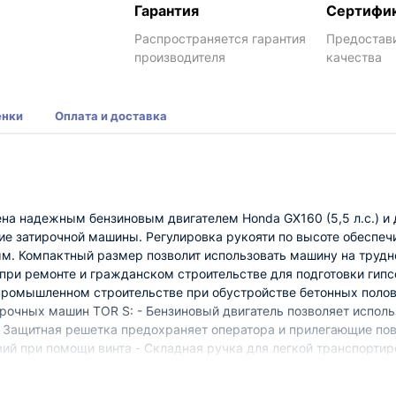
Гарантия
Сертифи
Распространяется гарантия
Предостав
производителя
качества
енки
Оплата и доставка
на надежным бензиновым двигателем Honda GX160 (5,5 л.с.) и 
ие затирочной машины. Регулировка рукояти по высоте обеспеч
м. Компактный размер позволит использовать машину на трудн
ри ремонте и гражданском строительстве для подготовки гип
промышленном строительстве при обустройстве бетонных полов
рочных машин TOR S: - Бензиновый двигатель позволяет испол
- Защитная решетка предохраняет оператора и прилегающие п
вий при помощи винта - Складная ручка для легкой транспортир
рхности - Возможность регулировки наклона лезвий до 15 ° поз
овка скорости вращения лопастей помогает настроить скорость