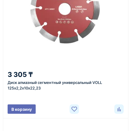
инструменты по номеру телефона в шапке сайта
или через онлайн-форму запроса обратного звонка.
Казахстан и СНГ
доставка оборудования в разные города и
регионы
От 7–14 дней
3 305 ₸
средний срок доставки по большинству поставок
Диск алмазный сегментный универсальный VOLL
125х2,2х10х22,23
Фото/видео
В корзину
проверка товара перед отправкой клиенту