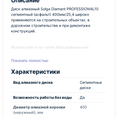
Описание
Диск алмазный Solga Diamant PROFESSIONAL10
сегментный (асфальт) 400мм/25,4 широко
применяются на строительных объектах, в
дорожном строительстве и при демонтаже
конструкций.
Используются на таком оборудовании как:
Мощные резчики. Гидравлические,
Показать полностью
бензиновые и т.д.
Нарезчики швов
Характеристики
Стенорезные машины
Вид алмазного диска
Сегментные
диски
Возможность работы без воды
Да
Диаметр алмазной коронки
400
(наружный), мм