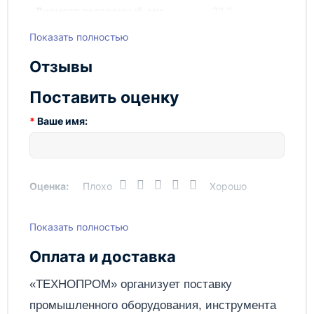
Диаметр посадочный, мм
22,2
Показать полностью
Для материала
По асфальту
Производитель
SOLGA
Отзывы
(Испания)
Поставить оценку
Соединение сегмента с
Лазерная
корпусом
сварка
Ваше имя:
Высота сегмента, мм
10
Толщина сегмента, мм
3,4
Оценка:
Плохо
Хорошо
Показать полностью
Написать отзыв
Оплата и доставка
Отправить
«ТЕХНОПРОМ» организует поставку
промышленного оборудования, инструмента