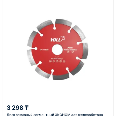
Документы
счёт, договор, накладные и сопроводительные
материалы
Как оформить заказ
1
Заявка
Оставьте заявку на сайте, по телефону или через
форму обратного звонка.
2
3 298 ₸
Уточнение задачи
Диск алмазный сегментный ЭКОНОМ для железобетона