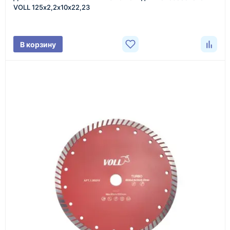
Менеджер связывается с вами, уточняет
VOLL 125х2,2х10х22,23
характеристики товара, город доставки и условия
поставки.
В корзину
3
Расчёт
Подбираем оборудование, рассчитываем
стоимость товара и ориентировочную стоимость
доставки.
4
Счёт и оплата
Согласовываем условия, готовим счёт, договор
или спецификацию и принимаем оплату по
реквизитам.