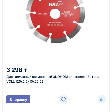
1
Заявка
Оставьте заявку на сайте, по телефону или через
форму обратного звонка.
2
3 298 ₸
Уточнение задачи
Диск алмазный сегментный ЭКОНОМ для железобетона
Менеджер связывается с вами, уточняет
VOLL 125х2,2х10х22,23
характеристики товара, город доставки и условия
поставки.
В корзину
3