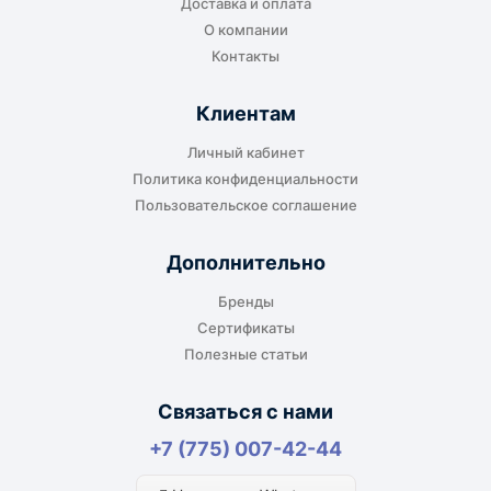
Доставка и оплата
или ближайшем доступном пункте выдачи.
О компании
Контакты
Клиентам
До адреса клиента
Личный кабинет
Подходит, если нужно доставить
Политика конфиденциальности
оборудование прямо на объект, склад,
Пользовательское соглашение
производство или в офис. Возможность
адресной доставки зависит от города, веса и
Дополнительно
габаритов груза.
Бренды
Сертификаты
Полезные статьи
Отдельный транспорт
Связаться с нами
Для крупногабаритных, тяжёлых или
+7 (775) 007-42-44
нестандартных грузов доставка