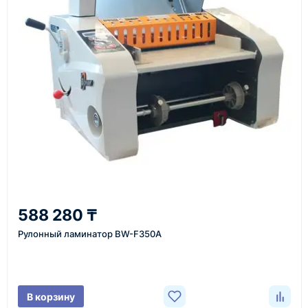
Как оформить заказ
1
Заявка
Оставьте заявку на сайте, по телефону или через
форму обратного звонка.
2
588 280 ₸
Уточнение задачи
Рулонный ламинатор BW-F350A
Менеджер связывается с вами, уточняет
характеристики товара, город доставки и условия
поставки.
В корзину