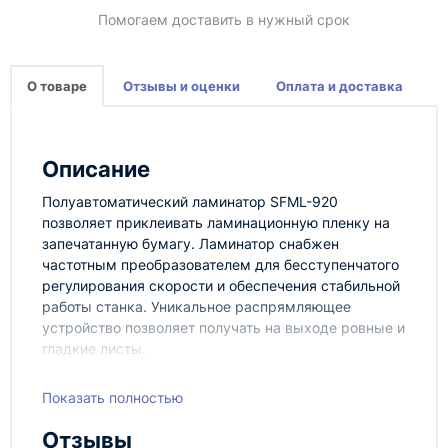
Помогаем доставить в нужный срок
О товаре
Отзывы и оценки
Оплата и доставка
Описание
Полуавтоматический ламинатор SFML-920
позволяет приклеивать ламинационную пленку на
запечатанную бумагу. Ламинатор снабжен
частотным преобразователем для бесступенчатого
регулирования скорости и обеспечения стабильной
работы станка. Уникальное распрямляющее
устройство позволяет получать на выходе ровные и
гладкие листы.
Ламинаторы данного типа широко применяются при
Показать полностью
ламинировании книг, журналов, картин, настенных
календарей, карт, упаковочных коробок, пакетов и
Отзывы
т.д. После ламинации печатная продукция отлично