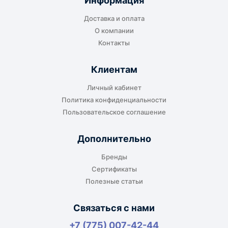
Информация
транспортной компании в городе получателя
Доставка и оплата
или ближайшем доступном пункте выдачи.
О компании
Контакты
Клиентам
До адреса клиента
Личный кабинет
Подходит, если нужно доставить
Политика конфиденциальности
оборудование прямо на объект, склад,
Пользовательское соглашение
производство или в офис. Возможность
адресной доставки зависит от города, веса и
Дополнительно
габаритов груза.
Бренды
Сертификаты
Полезные статьи
Отдельный транспорт
Связаться с нами
Для крупногабаритных, тяжёлых или
+7 (775) 007-42-44