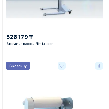
Казахстан и СНГ
доставка оборудования в разные города и
регионы
От 7–14 дней
526 179 ₸
средний срок доставки по большинству поставок
Загрузчик пленки Film Loader
Фото/видео
В корзину
проверка товара перед отправкой клиенту
Документы
счёт, договор, накладные и сопроводительные
материалы