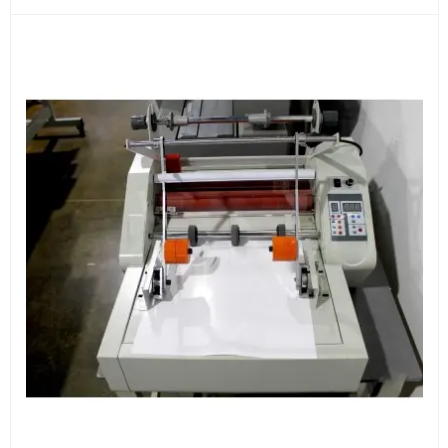
3
Расчёт
Подбираем оборудование, рассчитываем
стоимость товара и ориентировочную стоимость
доставки.
4
Счёт и оплата
Согласовываем условия, готовим счёт, договор
или спецификацию и принимаем оплату по
реквизитам.
5