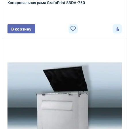
Копировальная рама GrafoPrint SBDA-750
Менеджер связывается с вами, уточняет
характеристики товара, город доставки и условия
поставки.
В корзину
3
Расчёт
Подбираем оборудование, рассчитываем
стоимость товара и ориентировочную стоимость
доставки.
4
Счёт и оплата
Согласовываем условия, готовим счёт, договор
или спецификацию и принимаем оплату по