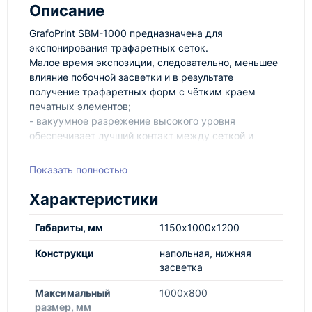
Описание
GrafoPrint SBM-1000 предназначена для
экспонирования трафаретных сеток.
Малое время экспозиции, следовательно, меньшее
влияние побочной засветки и в результате
получение трафаретных форм с чётким краем
печатных элементов;
- вакуумное разрежение высокого уровня
обеспечивает лучший контакт между сеткой и
позитивом;
- не пористое, не отражающее свет, гибкое
Показать полностью
вакуумное одеяло для отличного контакта между
позитивом и сеткой, позволяет получать трафареты
Характеристики
без искажений и с высоким разрешением;
- цифровой (программируемый) таймер
Габариты, мм
1150х1000х1200
экспозиции;
- автоматическое выключение вакуума и ламп;
Конструкци
напольная, нижняя
- напольная модель;
засветка
- оптически чистое стекло.
Максимальный
1000х800
размер, мм