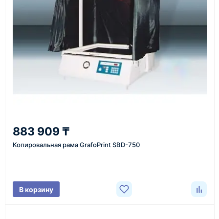
инструменты по номеру телефона в шапке сайта
или через онлайн-форму запроса обратного звонка.
Казахстан и СНГ
доставка оборудования в разные города и
регионы
От 7–14 дней
883 909 ₸
средний срок доставки по большинству поставок
Копировальная рама GrafoPrint SBD-750
Фото/видео
В корзину
проверка товара перед отправкой клиенту