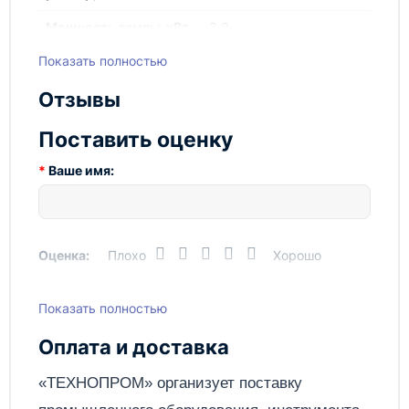
Мощность лампы, кВт
3,0
Показать полностью
Вес, кг
240
Отзывы
Поставить оценку
Ваше имя:
Оценка:
Плохо
Хорошо
Показать полностью
Написать отзыв
Оплата и доставка
Отправить
«ТЕХНОПРОМ» организует поставку