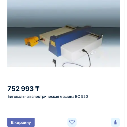
Как оформить заказ
1
Заявка
Оставьте заявку на сайте, по телефону или через
форму обратного звонка.
2
752 993 ₸
Уточнение задачи
Биговальная электрическая машина ЕС 520
Менеджер связывается с вами, уточняет
характеристики товара, город доставки и условия
поставки.
В корзину