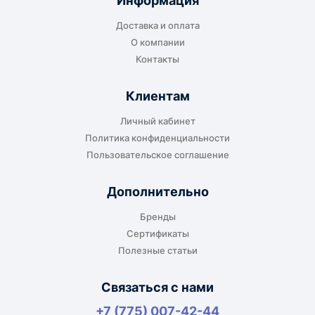
Информация
транспортной компании в городе получателя
Доставка и оплата
или ближайшем доступном пункте выдачи.
О компании
Контакты
Клиентам
До адреса клиента
Личный кабинет
Подходит, если нужно доставить
Политика конфиденциальности
оборудование прямо на объект, склад,
Пользовательское соглашение
производство или в офис. Возможность
адресной доставки зависит от города, веса и
Дополнительно
габаритов груза.
Бренды
Сертификаты
Полезные статьи
Отдельный транспорт
Связаться с нами
Для крупногабаритных, тяжёлых или
+7 (775) 007-42-44