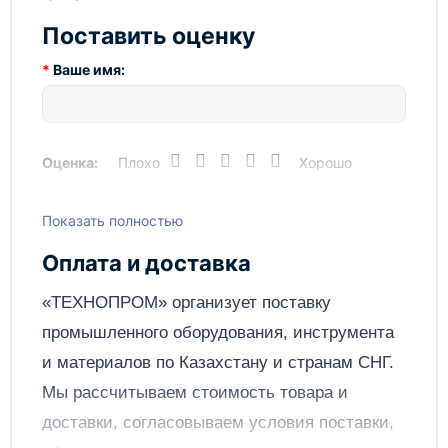
Особенности:
Поставить оценку
-
Регулируемый сепаратор бумаги
Ваше имя:
- Регулируемые отверстия для подачи сжатого
воздуха
- Регулируемый угол всасывания воздуха
Оценка:
Плохо
Хорошо
- Регулируемая частота скорости подачи
- Датчик края бумаги, для увеличения скорости
Показать полностью
подачи
Написать отзыв
Оплата и доставка
Отправить
«ТЕХНОПРОМ» организует поставку
промышленного оборудования, инструмента
и материалов по
Казахстану
и странам СНГ.
Мы рассчитываем стоимость товара и
доставки, согласовываем условия поставки,