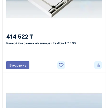
Казахстан и СНГ
доставка оборудования в разные города и
регионы
От 7–14 дней
414 522 ₸
средний срок доставки по большинству поставок
Ручной биговальный аппарат Fastbind C 400
Фото/видео
В корзину
проверка товара перед отправкой клиенту
Документы
счёт, договор, накладные и сопроводительные
материалы