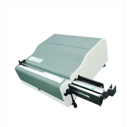
3
Расчёт
Подбираем оборудование, рассчитываем
стоимость товара и ориентировочную стоимость
доставки.
4
Счёт и оплата
Согласовываем условия, готовим счёт, договор
или спецификацию и принимаем оплату по
реквизитам.
5