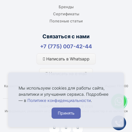
габаритов груза.
Бренды
Сертификаты
Полезные статьи
Отдельный транспорт
Связаться с нами
Для крупногабаритных, тяжёлых или
+7 (775) 007-42-44
нестандартных грузов доставка
рассчитывается отдельно. По согласованию
Написать в Whatsapp
возможна отправка отдельным транспортом.
Написать на e-mail
Казахстан, г. Костанай, ул Генерала Арыстанбекова, д. 1, к.2а, Индекс 110000
Мы используем cookies для работы сайта,
аналитики и улучшения сервиса. Подробнее
— в
Политике конфиденциальности
.
Что влияет на срок доставки
ТЕХНОПРОМ КАЗАХСТАН © 2026
Информация, указанная на сайте, имеет справочный характер и не является
Принять
Наличие товара у поставщика или
публичной офертой
производителя.