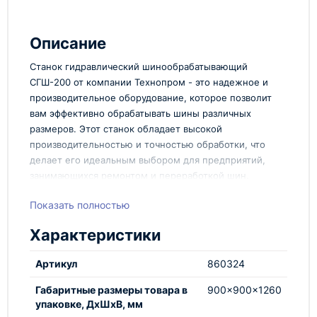
Описание
Станок гидравлический шинообрабатывающий
СГШ-200 от компании Технопром - это надежное и
производительное оборудование, которое позволит
вам эффективно обрабатывать шины различных
размеров. Этот станок обладает высокой
производительностью и точностью обработки, что
делает его идеальным выбором для предприятий,
занимающихся ремонтом и переработкой шин.
Преимущества:
Показать полностью
Станок гидравлический шинообрабатывающий
Характеристики
СГШ-200 от Технопром обладает рядом
преимуществ, среди которых:
Артикул
860324
Высокая производительность и
Габаритные размеры товара в
900x900x1260
эффективность работы
упаковке, ДхШхВ, мм
Надежность и долговечность