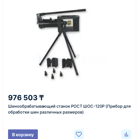
Также вы можете заказать оборудование и
инструменты по номеру телефона в шапке сайта
или через онлайн-форму запроса обратного звонка.
Казахстан и СНГ
доставка оборудования в разные города и
регионы
От 7–14 дней
976 503 ₸
средний срок доставки по большинству поставок
Шинообрабатывающий станок РОСТ ШОС-120Р (Прибор для
обработки шин различных размеров)
Фото/видео
В корзину
проверка товара перед отправкой клиенту