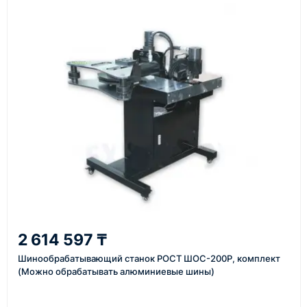
поставщика, наличия товара и условий сделки.
Перед отгрузкой товары проходят визуальную
проверку. По запросу клиента мы можем отправить
фото- или видеоотчёт о состоянии товара на
момент отправки.
Срок поставки зависит от наличия товара у
поставщика, города доставки, габаритов груза,
выбранной транспортной компании и условий
маршрута.
Средний срок доставки по большинству
поставок составляет 7–14 дней. По товарам в
наличии и близким направлениям возможна
2 614 597 ₸
более быстрая отправка. Точный срок
Шинообрабатывающий станок РОСТ ШОС-200Р, комплект
менеджер сообщает при расчёте заказа.
(Можно обрабатывать алюминиевые шины)