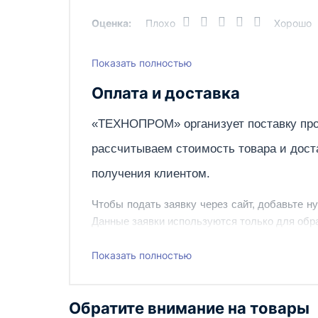
Оценка:
Плохо
Хорошо
Показать полностью
Написать отзыв
Оплата и доставка
«ТЕХНОПРОМ» организует поставку про
рассчитываем стоимость товара и дост
получения клиентом.
Чтобы подать заявку через сайт, добавьте н
Данные заявки используются только для обра
Наш сотрудник свяжется с вами, чтобы подтв
Показать полностью
Также вы можете заказать оборудование и ин
Обратите внимание на товары