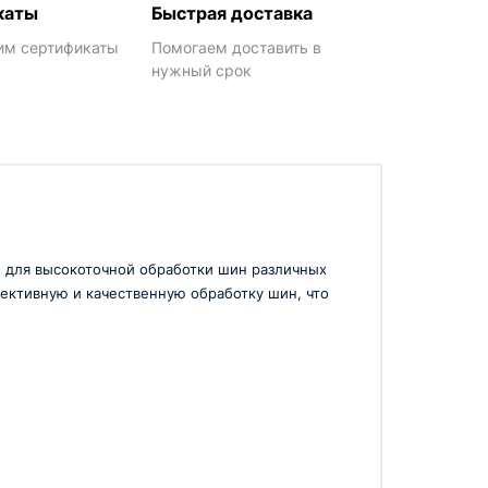
каты
Быстрая доставка
им сертификаты
Помогаем доставить в
нужный срок
 для высокоточной обработки шин различных
ективную и качественную обработку шин, что
чительно увеличить производительность и