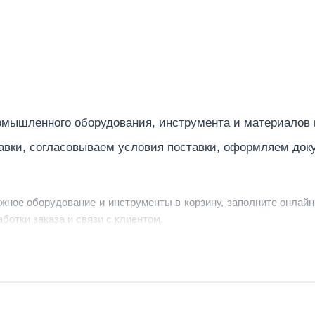
мышленного оборудования, инструмента и материалов
авки, согласовываем условия поставки, оформляем док
ужное оборудование и инструменты в корзину, заполните онлайн
ботки заказа и связи с клиентом.
ердить заявку, уточнить детали, рассчитать стоимость поставк
струменты по номеру телефона в шапке сайта или через онлайн