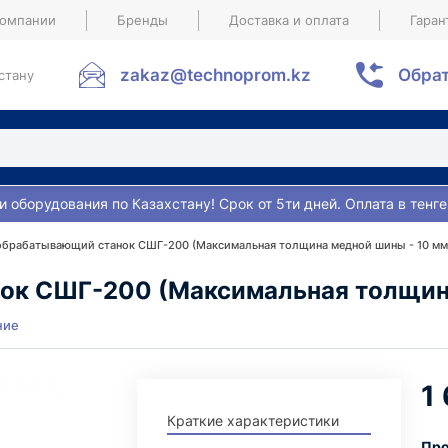
компании
Бренды
Доставка и оплата
Гаран
zakaz@technoprom.kz
Обрат
стану
и оборудования по Казахстану! Срок от 5ти дней. Оплата в тенге
брабатывающий станок СШГ-200 (Максимальная толщина медной шины - 10 мм
к СШГ-200 (Максимальная толщина
ние
1
Краткие характеристики
Про