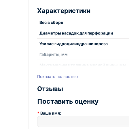
качество вашего производства шинных издели
Характеристики
Вес в сборе
Диаметры насадок для перфорации
Усилие гидроцилиндра шинореза
Габариты, мм
Максимальная толщина медной шины, мм
Максимальная ширина шины (шиногиб)
Показать полностью
Максимальная ширина шины (шинорез), м
Отзывы
Максимальный угол гиба, °
Поставить оценку
Рабочее давление маслостанции, бар
Ваше имя:
Усилие гидроцилиндра шиногиба, т