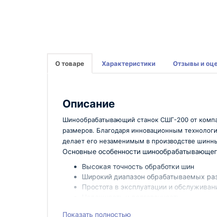
О товаре
Характеристики
Отзывы и оц
Описание
Шинообрабатывающий станок СШГ-200 от компан
размеров. Благодаря инновационным технология
делает его незаменимым в производстве шинны
Основные особенности шинообрабатывающег
Высокая точность обработки шин
Широкий диапазон обрабатываемых ра
Простота в эксплуатации и обслуживан
Надежность и долговечность
Шинообрабатывающий станок СШГ-200 от Техн
Показать полностью