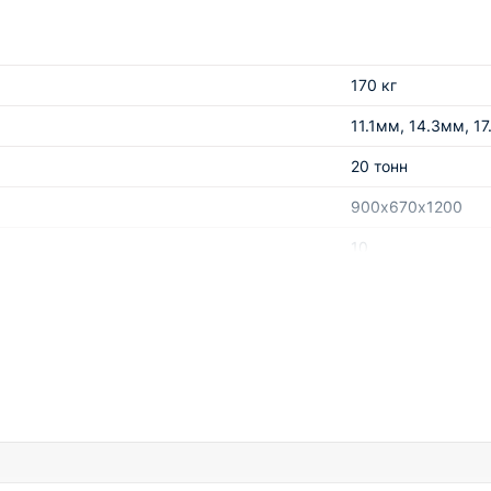
й. Приобретая этот станок, вы инвестируете в успешное развит
170 кг
11.1мм, 14.3мм, 1
20 тонн
900х670х1200
10
200 мм
м
200
90 градусов
630 (63 МПа)
20