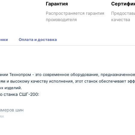
Гарантия
Сертифи
Распространяется гарантия
Предостав
производителя
качества
енки
Оплата и доставка
ии Технопром - это современное оборудование, предназначенное
м и высокому качеству исполнения, этот станок обеспечивает эфф
х изделий.
о станка СШГ-200:
змеров шин
ии
опром - это надежное оборудование, которое позволит вам зна