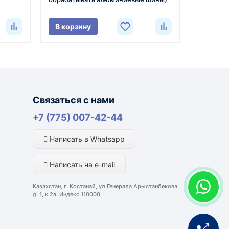
отгрузке.
В корзину
лняются из России, Казахстана и Китая — в
Связаться с нами
ли видеоотчёт о состоянии товара на момент
+7 (775) 007-42-44
Написать в Whatsapp
портной компании и условий маршрута.
Написать на e-mail
ким направлениям возможна более быстрая
Казахстан, г. Костанай, ул Генерала Арыстанбекова,
д. 1, к.2а, Индекс 110000