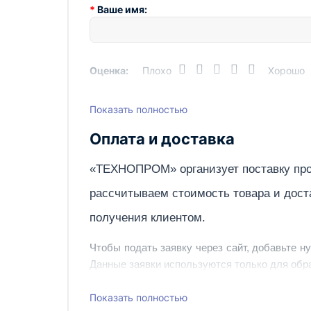
Ваше имя:
Оценка:
Плохо
Хорошо
Показать полностью
Написать отзыв
Оплата и доставка
«ТЕХНОПРОМ» организует поставку про
рассчитываем стоимость товара и дост
получения клиентом.
Чтобы подать заявку через сайт, добавьте н
Данные заявки используются только для обра
Наш сотрудник свяжется с вами, чтобы подтв
Показать полностью