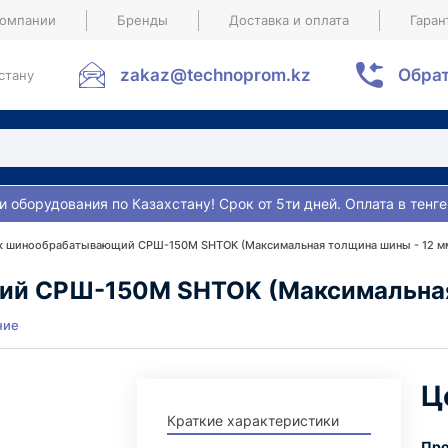
компании
Бренды
Доставка и оплата
Гаран
zakaz@technoprom.kz
Обрат
стану
и оборудования по Казахстану! Срок от 5ти дней. Оплата в тенге
к шинообрабатывающий СРШ-150M SHTOK (Максимальная толщина шины - 12 м
й СРШ-150M SHTOK (Максимальная 
ние
Ц
Краткие характеристики
Про