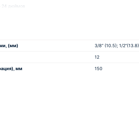
о 24 дюймов
 от Технопрома – это идеальное решение для предприятий, 
дственных процессов.
ми, (мм)
3/8” (10.5); 1/2”(13.8)
12
ация), мм
150