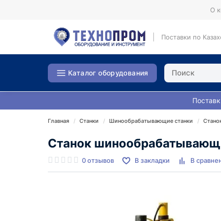
О 
Поставки по Казах
Каталог оборудования
Поставк
Главная
Станки
Шинообрабатывающие станки
Стано
Станок шинообрабатывающи
0 отзывов
В закладки
В сравне