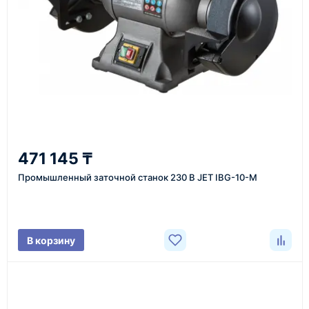
или через онлайн-форму запроса обратного звонка.
Казахстан и СНГ
доставка оборудования в разные города и
регионы
От 7–14 дней
471 145 ₸
средний срок доставки по большинству поставок
Промышленный заточной станок 230 В JET IBG-10-M
Фото/видео
В корзину
проверка товара перед отправкой клиенту
Документы