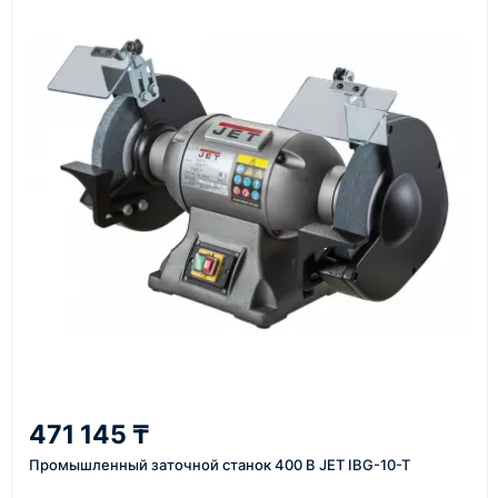
счёт, договор, накладные и сопроводительные
материалы
Как оформить заказ
1
Заявка
Оставьте заявку на сайте, по телефону или через
форму обратного звонка.
2
471 145 ₸
Уточнение задачи
Промышленный заточной станок 400 В JET IBG-10-T
Менеджер связывается с вами, уточняет