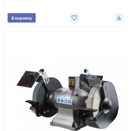
характеристики товара, город доставки и условия
поставки.
В корзину
3
Расчёт
Подбираем оборудование, рассчитываем
стоимость товара и ориентировочную стоимость
доставки.
4
Счёт и оплата
Согласовываем условия, готовим счёт, договор
или спецификацию и принимаем оплату по
реквизитам.