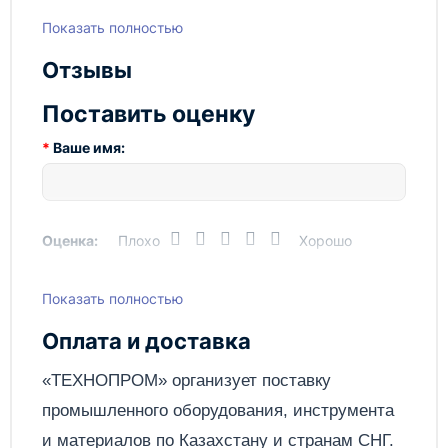
Масса:
150 кг
Показать полностью
Напряжение, В
380 В
Отзывы
Поперечная подача:
155 мм
Поставить оценку
Потребляемая мощность
60 Вт
поворотной головки:
Ваше имя:
Потребляемая мощность
180 Вт
привода шпинделя:
Продольная подача:
360 мм
Оценка:
Плохо
Хорошо
Размер «Т» – образного паза:
14 мм
Показать полностью
Написать отзыв
Размер стола:
535×130 мм
Оплата и доставка
Размеры станка:
820×650×780
мм
Отправить
«ТЕХНОПРОМ» организует поставку
Угол наклона круга:
±50°
промышленного оборудования, инструмента
и материалов по
Казахстану
и странам СНГ.
Угол поворота шлифовальной
±40°