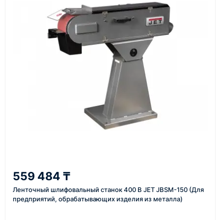
стоимость товара и ориентировочную стоимость
доставки.
4
Счёт и оплата
Согласовываем условия, готовим счёт, договор
или спецификацию и принимаем оплату по
реквизитам.
5
Отправка
559 484 ₸
Проверяем товар перед отправкой, организуем
Ленточный шлифовальный станок 400 В JET JBSM-150 (Для
предприятий, обрабатывающих изделия из металла)
доставку и передаём клиенту данные по отгрузке.