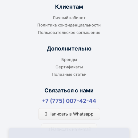
Клиентам
До адреса клиента
Личный кабинет
Подходит, если нужно доставить
Политика конфиденциальности
оборудование прямо на объект, склад,
Пользовательское соглашение
производство или в офис. Возможность
адресной доставки зависит от города, веса и
Дополнительно
габаритов груза.
Бренды
Сертификаты
Полезные статьи
Отдельный транспорт
Связаться с нами
Для крупногабаритных, тяжёлых или
+7 (775) 007-42-44
нестандартных грузов доставка
рассчитывается отдельно. По согласованию
Написать в Whatsapp
возможна отправка отдельным транспортом.
Написать на e-mail