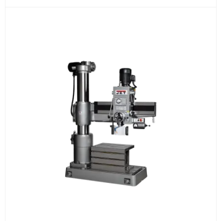
3
Расчёт
Подбираем оборудование, рассчитываем
стоимость товара и ориентировочную стоимость
доставки.
4
Счёт и оплата
Согласовываем условия, готовим счёт, договор
или спецификацию и принимаем оплату по
реквизитам.
5