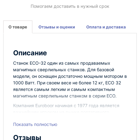
Помогаем доставить в нужный срок
О товаре
Отзывы и оценки
Оплата и доставка
Описание
Станок ECO-32 один из самых продаваемых
магнитных сверлильных станков. Для базовой
модели, он оснащен достаточно мощным мотором в
1000 Ватт. При своем весе не более 12 кг, ECO 32
является самым легким и самым компактным
магнитным сверлильным станком в серии ECO.
Компания Euroboor начиная с 1977 года является
важнейшим игроком на рынке портативного
металлорежущего оборудования. Но это еще не
Показать полностью
всё. Также самым недорогим производителем
сверлильного оборудования на магнитной основе,
Отзывы
не уступая своим конкурентам по качеству и