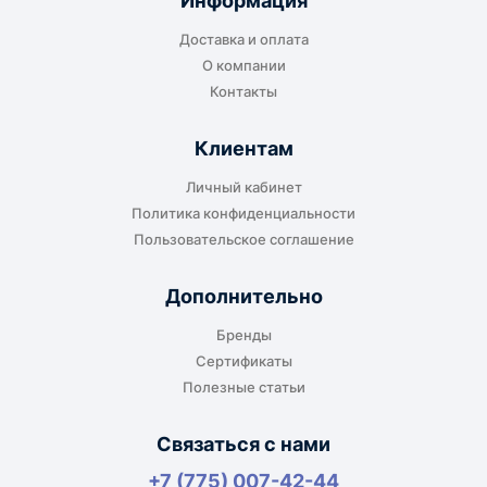
Информация
транспортной компании в городе получателя
Доставка и оплата
или ближайшем доступном пункте выдачи.
О компании
Контакты
Клиентам
До адреса клиента
Личный кабинет
Подходит, если нужно доставить
Политика конфиденциальности
оборудование прямо на объект, склад,
Пользовательское соглашение
производство или в офис. Возможность
адресной доставки зависит от города, веса и
Дополнительно
габаритов груза.
Бренды
Сертификаты
Полезные статьи
Отдельный транспорт
Связаться с нами
Для крупногабаритных, тяжёлых или
+7 (775) 007-42-44