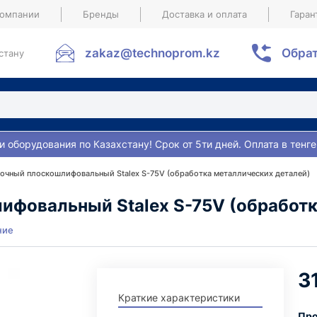
компании
Бренды
Доставка и оплата
Гаран
zakaz@technoprom.kz
Обрат
стану
и оборудования по Казахстану! Срок от 5ти дней. Оплата в тенге
точный плоскошлифовальный Stalex S-75V (обработка металлических деталей)
ифовальный Stalex S-75V (обработк
ние
3
Краткие характеристики
Про