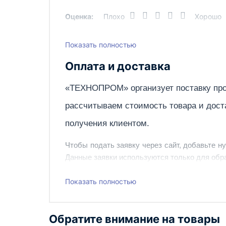
Оценка:
Плохо
Хорошо
Показать полностью
Написать отзыв
Оплата и доставка
«ТЕХНОПРОМ» организует поставку про
рассчитываем стоимость товара и дост
получения клиентом.
Чтобы подать заявку через сайт, добавьте н
Данные заявки используются только для обра
Наш сотрудник свяжется с вами, чтобы подтв
Показать полностью
Также вы можете заказать оборудование и ин
Обратите внимание на товары