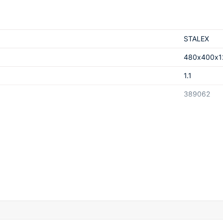
STALEX
480х400х1
1.1
389062