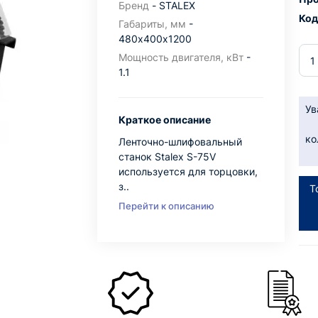
Бренд
- STALEX
Код
Габариты, мм
-
480х400х1200
Мощность двигателя, кВт
-
1.1
Ув
Краткое описание
ко
Ленточно-шлифовальный
станок Stalex S-75V
используется для торцовки,
з..
Т
Перейти к описанию