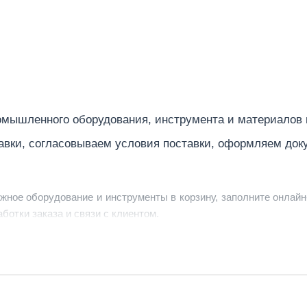
мышленного оборудования, инструмента и материалов
авки, согласовываем условия поставки, оформляем док
ужное оборудование и инструменты в корзину, заполните онлайн
ботки заказа и связи с клиентом.
ердить заявку, уточнить детали, рассчитать стоимость поставк
струменты по номеру телефона в шапке сайта или через онлайн