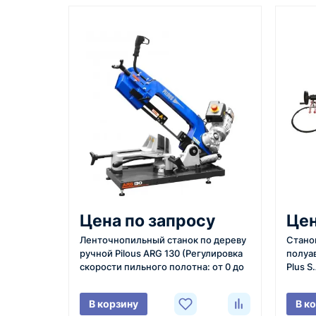
Казахстан и СНГ
доставка оборудования в разные
города и регионы
Как оформить заказ
1
2
Заявка
Уточнение
Оставьте заявку на сайте,
Менеджер с
Цена по запросу
Цен
по телефону или через
вами, уточн
Ленточнопильный станок по дереву
Стано
форму обратного звонка.
характерист
ручной Pilous ARG 130 (Регулировка
полуа
город доста
скорости пильного полотна: от 0 до
Plus S.
поставки.
45 м/мин)
В корзину
В к