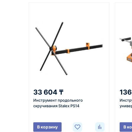
Казахстан и СНГ
доставка оборудования в разные
города и регионы
Как оформить заказ
1
2
Заявка
Уточнение
Оставьте заявку на сайте,
Менеджер с
33 604 ₸
136
по телефону или через
вами, уточн
Инструмент продольного
Инстр
форму обратного звонка.
характерист
скручивания Stalex PS14
униве
город доста
поставки.
В корзину
В к