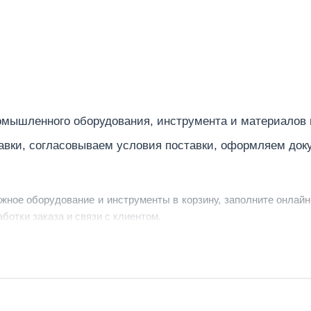
мышленного оборудования, инструмента и материалов
авки, согласовываем условия поставки, оформляем док
ужное оборудование и инструменты в корзину, заполните онлайн
ботки заказа и связи с клиентом.
ердить заявку, уточнить детали, рассчитать стоимость поставк
струменты по номеру телефона в шапке сайта или через онлайн