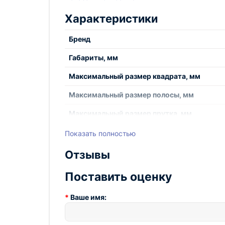
Комфортная рукоятка
Характеристики
Технопром предлагает приобрести инструмен
свой инструментарий и повысить эффективно
Бренд
Габариты, мм
Максимальный размер квадрата, мм
Максимальный размер полосы, мм
Максимальный размер прутка, мм
Номер по номенклатуре
Показать полностью
Отзывы
Поставить оценку
Ваше имя: