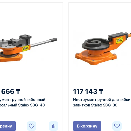
От 7–14 дней
Фото/видео
средний срок доставки по
проверка товара перед отпра
большинству поставок
клиенту
3
4
 задачи
Расчёт
Счёт и опл
вязывается с
Подбираем
Согласовывае
 666 ₸
117 143 ₸
яет
оборудование,
готовим счёт,
умент ручной гибочный
Инструмент ручной для гибки
ики товара,
рассчитываем стоимость
спецификаци
рсальный Stalex SBG-40
завитков Stalex SBG-30
вки и условия
товара и
принимаем о
ориентировочную
реквизитам.
стоимость доставки.
орзину
В корзину