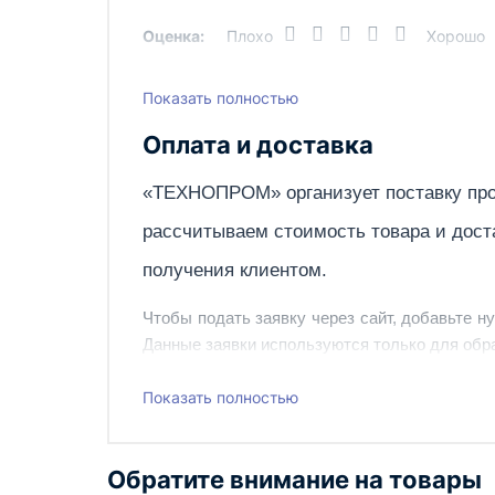
Оценка:
Плохо
Хорошо
Показать полностью
Написать отзыв
Оплата и доставка
«ТЕХНОПРОМ» организует поставку про
рассчитываем стоимость товара и дост
получения клиентом.
Чтобы подать заявку через сайт, добавьте н
Данные заявки используются только для обра
Наш сотрудник свяжется с вами, чтобы подтв
Показать полностью
Также вы можете заказать оборудование и ин
Обратите внимание на товары