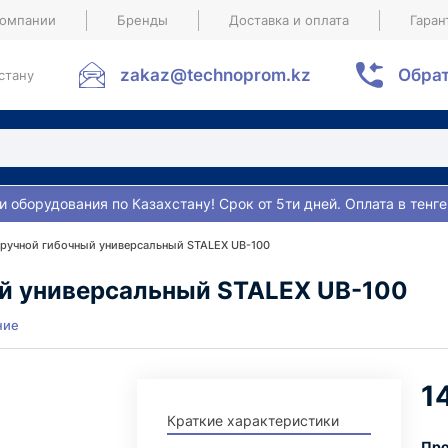
компании
Бренды
Доставка и оплата
Гаран
zakaz@technoprom.kz
Обрат
стану
и оборудования по Казахстану! Срок от 5ти дней. Оплата в тенге
 ручной гибочный универсальный STALEX UB-100
ый универсальный STALEX UB-100
ние
1
Краткие характеристики
Про