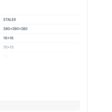
цене. Не упустите возможность обновить
STALEX
390x290x280
16x16
70x15
18
373202