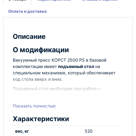
Оплата и доставка
Описание
О модификации
Вакуумный пресс КОРСТ 2500 PS в базовой
комплектации имеет
подъемный стол
на
специальном механизме, который обеспечивает
ход стола вверх и вниз.
Подъемный стол необходим при работе с
криволинейными заготовками и с фасадами
большой высоты.
Показать полностью
Термомодуль в данной модификации пресса
откидывается в одну из сторон по типу книги , как
Характеристики
на
вакуумном прессе с откидным термомодулем
,
тем самым позволяя
экономить пространство в
вес, кг
520