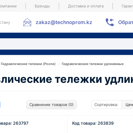
компании
Бренды
Доставка и оплата
Гаран
zakaz@technoprom.kz
Обрат
стану
Гидравлические тележки (Рохли)
Гидравлические тележки удлиненные
влические тележки удли
Сравнение товаров (0)
Сортировка:
овара: 263797
Код товара: 263839