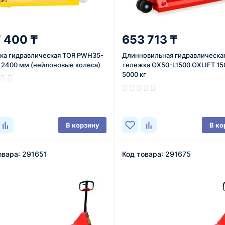
 400 ₸
653 713 ₸
ка гидравлическая TOR PWH35-
Длинновильная гидравлическа
 т 2400 мм (нейлоновые колеса)
тележка OX50-L1500 OXLIFT 15
5000 кг
ичии
В наличии
В корзину
В ко
овара: 291651
Код товара: 291675