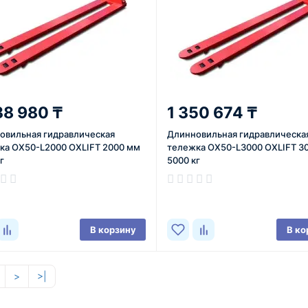
38 980 ₸
1 350 674 ₸
овильная гидравлическая
Длинновильная гидравлическа
ка OX50-L2000 OXLIFT 2000 мм
тележка OX50-L3000 OXLIFT 3
г
5000 кг
ичии
В наличии
В корзину
В ко
>
>|