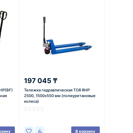
197 045 ₸
HP(BF)
Тележка гидравлическая TOR RHP
ьная
2500, 1500х550 мм (полиуретановые
колеса)
В наличии
рзину
В корзину