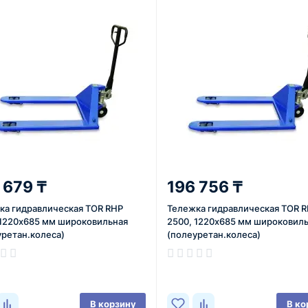
 679 ₸
196 756 ₸
ка гидравлическая TOR RHP
Тележка гидравлическая TOR R
 1220х685 мм широковильная
2500, 1220х685 мм широковил
уретан.колеса)
(полеуретан.колеса)
ичии
В наличии
В корзину
В ко