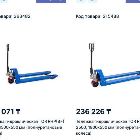
овара: 263482
Код товара: 215488
 071 ₸
236 226 ₸
ка гидравлическая TOR RHP(BF)
Тележка гидравлическая TOR 
 1500х550 мм (полиуретановые
2500, 1800х550 мм (полиурета
а)
колеса)