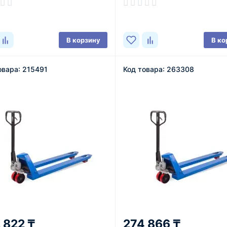
ичии
В наличии
В корзину
В ко
овара: 215491
Код товара: 263308
 822 ₸
274 866 ₸