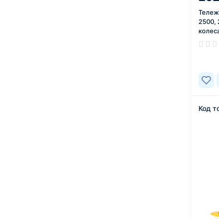
Тележ
2500,
колес
В нал
Код т