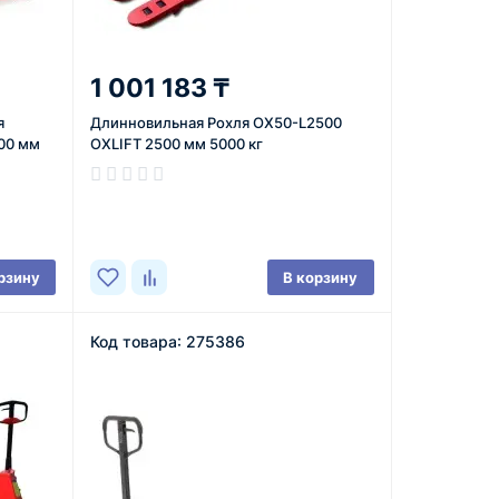
1 001 183 ₸
я
Длинновильная Рохля OX50-L2500
00 мм
OXLIFT 2500 мм 5000 кг
В наличии
рзину
В корзину
Код товара: 275386