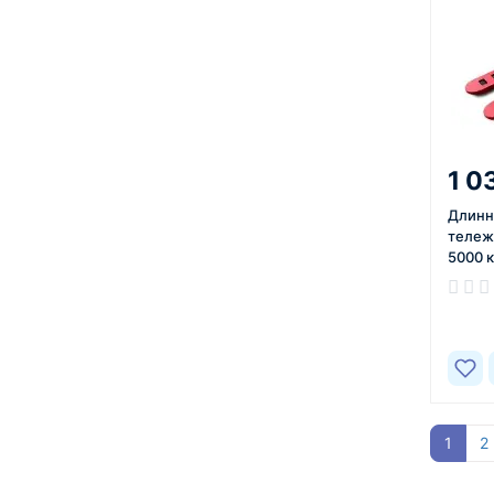
1 0
Длинн
тележ
5000 к
В нал
1
2