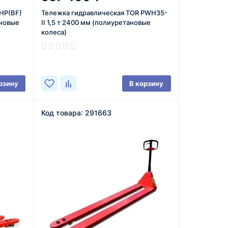
HP(BF)
Тележка гидравлическая TOR PWH35-
ановые
II 1,5 т 2400 мм (полиуретановые
колеса)
В наличии
рзину
В корзину
Код товара: 291663