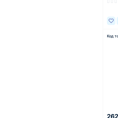
В нал
Код т
262