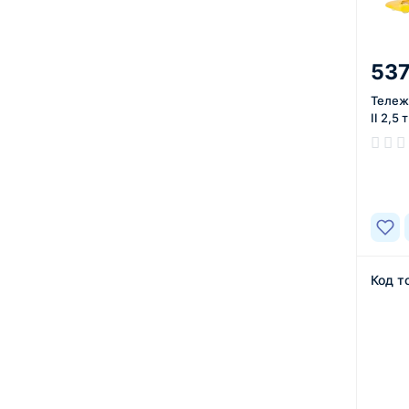
537
Тележ
II 2,5
В нал
Код т