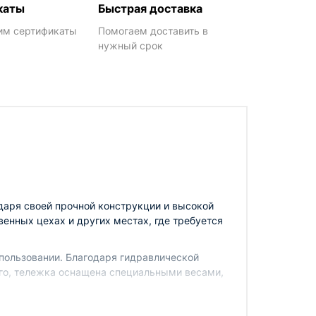
каты
Быстрая доставка
им сертификаты
Помогаем доставить в
нужный срок
даря своей прочной конструкции и высокой
енных цехах и других местах, где требуется
пользовании. Благодаря гидравлической
ого, тележка оснащена специальными весами,
ении. Благодаря своим компактным размерам