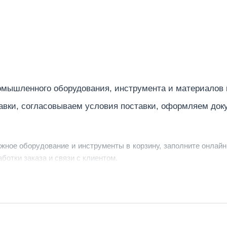
мышленного оборудования, инструмента и материалов
авки, согласовываем условия поставки, оформляем док
ужное оборудование и инструменты в корзину, заполните онлайн
ботки заказа и связи с клиентом.
ердить заявку, уточнить детали, рассчитать стоимость поставк
струменты по номеру телефона в шапке сайта или через онлайн