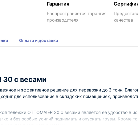
Гарантия
Сертифи
Распространяется гарантия
Предостав
производителя
качества
енки
Оплата и доставка
30 с весами
дежное и эффективное решение для перевозки до 3 тонн. Благо
ходит для использования в складских помещениях, производств
ой тележки ОTTOМAIER 30 с весами является ее удобство в ис
гко и без особых усилий поднимать и опускать грузы. Кроме т
а в режиме реального времени.
сами обладает высокой маневренностью и легкостью в управл