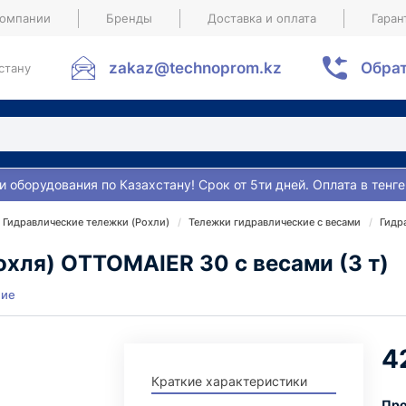
компании
Бренды
Доставка и оплата
Гаран
zakaz@technoprom.kz
Обрат
стану
и оборудования по Казахстану! Срок от 5ти дней. Оплата в тенге
Гидравлические тележки (Рохли)
Тележки гидравлические с весами
Гидр
хля) ОTTOМAIER 30 с весами (3 т)
ние
4
Краткие характеристики
Про