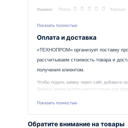
Оценка:
Плохо
Хорошо
Показать полностью
Написать отзыв
Оплата и доставка
«ТЕХНОПРОМ» организует поставку про
рассчитываем стоимость товара и дост
получения клиентом.
Чтобы подать заявку через сайт, добавьте н
Данные заявки используются только для обра
Наш сотрудник свяжется с вами, чтобы подтв
Показать полностью
Также вы можете заказать оборудование и ин
Обратите внимание на товары