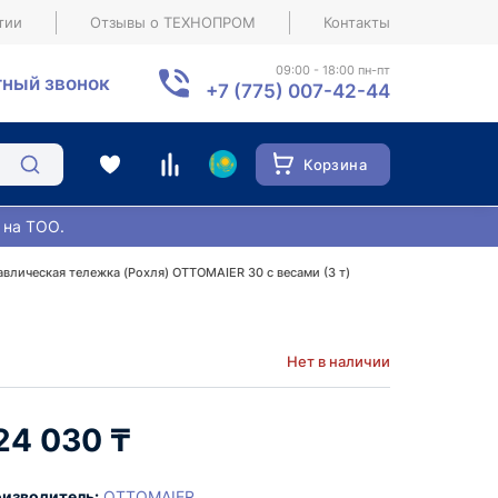
тии
Отзывы о ТЕХНОПРОМ
Контакты
09:00 - 18:00 пн-пт
ный звонок
+7 (775) 007-42-44
Корзина
 на ТОО.
авлическая тележка (Рохля) ОTTOМAIER 30 с весами (3 т)
Нет в наличии
24 030 ₸
изводитель:
OTTOMAIER