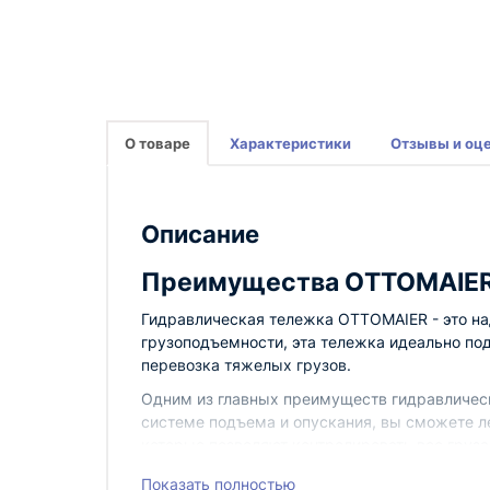
О товаре
Характеристики
Отзывы и оц
Описание
Преимущества ОTTOМAIER 
Гидравлическая тележка ОTTOМAIER - это на
грузоподъемности, эта тележка идеально под
перевозка тяжелых грузов.
Одним из главных преимуществ гидравлическ
системе подъема и опускания, вы сможете ле
которые позволяют контролировать вес груз
Гидравлическая тележка ОTTOМAIER 30 с ве
Показать полностью