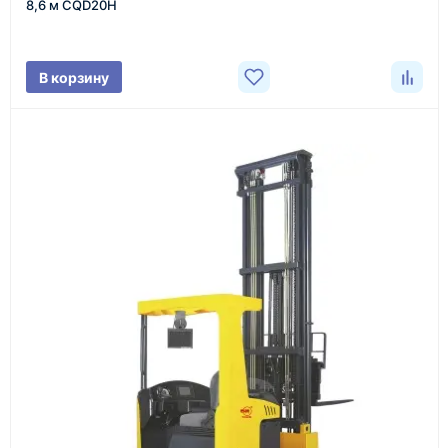
8,6 м CQD20H
характеристики товара, город доставки и условия
поставки.
В корзину
3
Расчёт
Подбираем оборудование, рассчитываем
стоимость товара и ориентировочную стоимость
доставки.
4
Счёт и оплата
Согласовываем условия, готовим счёт, договор
или спецификацию и принимаем оплату по
реквизитам.