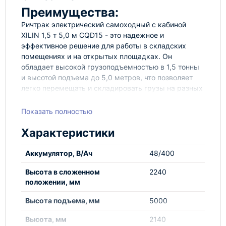
Преимущества:
Ричтрак электрический самоходный с кабиной
XILIN 1,5 т 5,0 м CQD15 - это надежное и
эффективное решение для работы в складских
помещениях и на открытых площадках. Он
обладает высокой грузоподъемностью в 1,5 тонны
и высотой подъема до 5,0 метров, что позволяет
легко перемещать и складировать грузы на разных
уровнях.
Показать полностью
Ричтрак XILIN CQD15 оснащен комфортабельной
кабиной, которая обеспечивает оператору отличную
Характеристики
видимость и защиту от внешних факторов. Кабина
имеет эргономичное управление, что позволяет
Аккумулятор, В/Ач
48/400
оператору легко и точно управлять ричтраком,
повышая производительность и безопасность
Высота в сложенном
2240
работы.
положении, мм
Этот электрический ричтрак отличается
Высота подъема, мм
5000
надежностью и долговечностью. Он оснащен
мощным электродвигателем, который
Высота, мм
2140
обеспечивает плавное и бесшумное перемещение