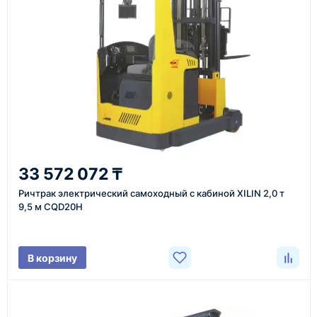
или через онлайн-форму запроса обратного звонка.
Казахстан и СНГ
доставка оборудования в разные города и
регионы
От 7–14 дней
33 572 072 ₸
средний срок доставки по большинству поставок
Ричтрак электрический самоходный с кабиной XILIN 2,0 т
9,5 м CQD20H
Фото/видео
В корзину
проверка товара перед отправкой клиенту
Документы