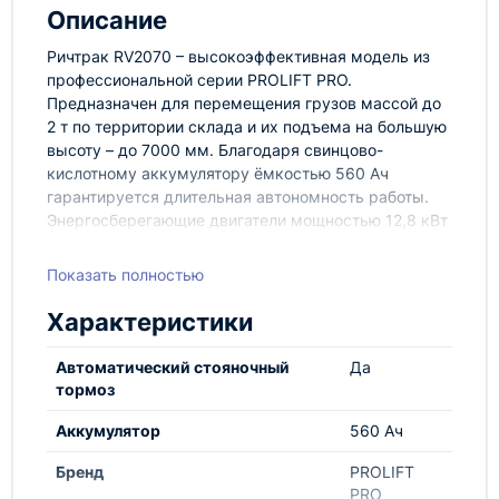
Описание
Ричтрак RV2070 – высокоэффективная модель из
профессиональной серии PROLIFT PRO.
Предназначен для перемещения грузов массой до
2 т по территории склада и их подъема на большую
высоту – до 7000 мм. Благодаря свинцово-
кислотному аккумулятору ёмкостью 560 Ач
гарантируется длительная автономность работы.
Энергосберегающие двигатели мощностью 12,8 кВт
(подъемный) и 6,5 кВт (движения) предназначены
для высокоинтенсивной эксплуатации.
Показать полностью
Для точного позиционирования груза на высоте
Характеристики
предусмотрены функции выдвижения мачты,
наклона и бокового смещения каретки вил, система
Автоматический стояночный
Да
видеонаблюдения с отдельным экраном. За счет
тормоз
скорости движения ричтрака до 14.5 км/ч и
подъема вил до 440 мм/с увеличивается
Аккумулятор
560 Ач
грузопоток, эффективность и производительность
работы. Безопасность обеспечивается улучшенной
Бренд
PROLIFT
системой торможения тремя колесами и надежной
PRO