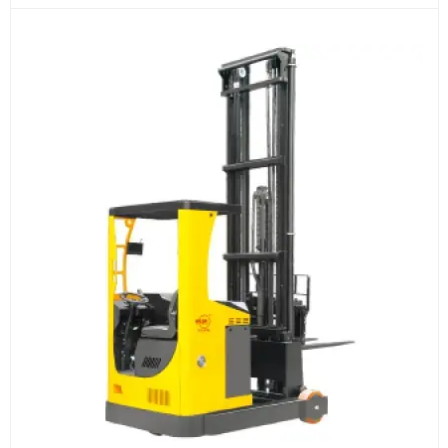
Оборудование, инструмент и материалы
поставляются транспортными компаниями.
Основные поставки выполняются из России,
Казахстана и Китая — в зависимости от выбранного
поставщика, наличия товара и условий сделки.
Перед отгрузкой товары проходят визуальную
проверку. По запросу клиента мы можем отправить
фото- или видеоотчёт о состоянии товара на
момент отправки.
Срок поставки зависит от наличия товара у
поставщика, города доставки, габаритов груза,
выбранной транспортной компании и условий
маршрута.
Средний срок доставки по большинству
поставок составляет 7–14 дней. По товарам в