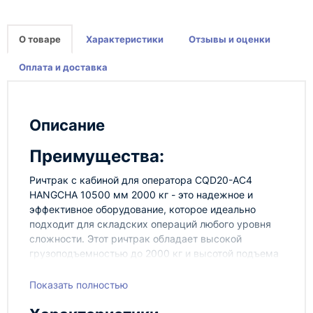
О товаре
Характеристики
Отзывы и оценки
Оплата и доставка
Описание
Преимущества:
Ричтрак с кабиной для оператора CQD20-AC4
HANGCHA 10500 мм 2000 кг - это надежное и
эффективное оборудование, которое идеально
подходит для складских операций любого уровня
сложности. Этот ричтрак обладает высокой
грузоподъемностью до 2000 кг и высотой подъема
до 10500 мм, что делает его отличным выбором
для складов с высокими стеллажами.
Показать полностью
Технопром предлагает вам приобрести ричтрак