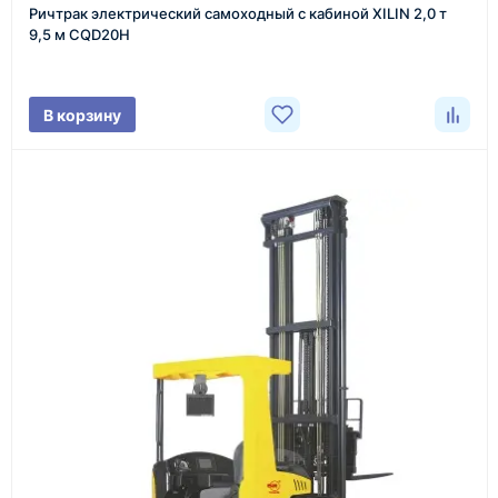
Ричтрак электрический самоходный с кабиной XILIN 2,0 т
9,5 м CQD20H
Фото/видео
В корзину
проверка товара перед отправкой клиенту
Документы
счёт, договор, накладные и сопроводительные
материалы
Как оформить заказ
1
Заявка