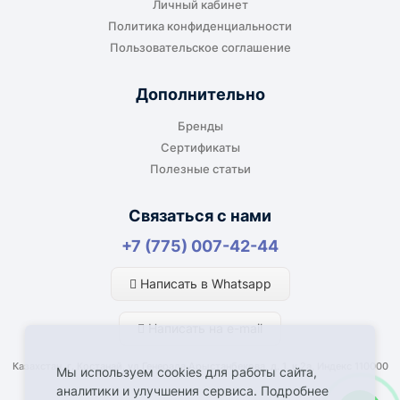
Личный кабинет
Подходит, если нужно доставить
Политика конфиденциальности
оборудование прямо на объект, склад,
Пользовательское соглашение
производство или в офис. Возможность
адресной доставки зависит от города, веса и
Дополнительно
габаритов груза.
Бренды
Сертификаты
Полезные статьи
Отдельный транспорт
Связаться с нами
Для крупногабаритных, тяжёлых или
+7 (775) 007-42-44
нестандартных грузов доставка
рассчитывается отдельно. По согласованию
Написать в Whatsapp
возможна отправка отдельным транспортом.
Написать на e-mail
Казахстан, г. Костанай, ул Генерала Арыстанбекова, д. 1, к.2а, Индекс 110000
Мы используем cookies для работы сайта,
аналитики и улучшения сервиса. Подробнее