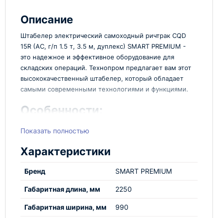
Описание
Штабелер электрический самоходный ричтрак CQD
15R (AC, г/п 1.5 т, 3.5 м, дуплекс) SMART PREMIUM -
это надежное и эффективное оборудование для
складских операций. Технопром предлагает вам этот
высококачественный штабелер, который обладает
самыми современными технологиями и функциями.
Особенности:
Этот электрический самоходный ричтрак имеет
Показать полностью
грузоподъемность 1.5 тонны и высоту подъема до
3.5 метров. Благодаря дуплексной конструкции он
Характеристики
обеспечивает стабильность и безопасность при
подъеме и перемещении грузов. SMART PREMIUM
Бренд
SMART PREMIUM
серия предлагает улучшенные характеристики и
дополнительные опции для оптимизации складских
Габаритная длина, мм
2250
процессов.
Габаритная ширина, мм
990
Электрический привод для экономии энергии