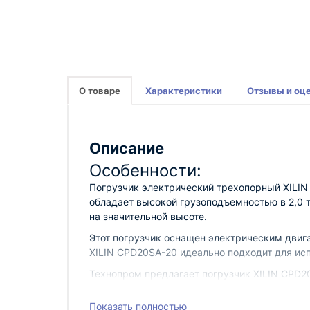
О товаре
Характеристики
Отзывы и оц
Описание
Особенности:
Погрузчик электрический трехопорный XILIN
обладает высокой грузоподъемностью в 2,0 
на значительной высоте.
Этот погрузчик оснащен электрическим двиг
XILIN CPD20SA-20 идеально подходит для ис
Технопром предлагает погрузчик XILIN CPD2
продукции. Наша компания имеет богатый оп
решения для их бизнеса.
Показать полностью