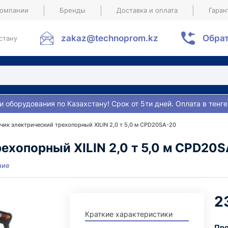
компании
Бренды
Доставка и оплата
Гаран
zakaz@technoprom.kz
Обрат
стану
и оборудования по Казахстану! Срок от 5ти дней. Оплата в тенге
чик электрический трехопорный XILIN 2,0 т 5,0 м CPD20SA-20
ехопорный XILIN 2,0 т 5,0 м CPD20
ние
2
Краткие характеристики
Про