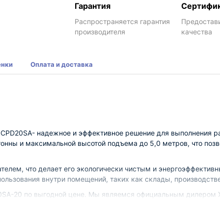
Гарантия
Сертифи
Распространяется гарантия
Предостав
производителя
качества
енки
Оплата и доставка
 CPD20SA- надежное и эффективное решение для выполнения ра
тонны и максимальной высотой подъема до 5,0 метров, что поз
ателем, что делает его экологически чистым и энергоэффектив
пользования внутри помещений, таких как склады, производств
0SA-20 по выгодной цене. Мы являемся официальным дилером X
ыт в сфере поставок грузоподъемного оборудования и всегда г