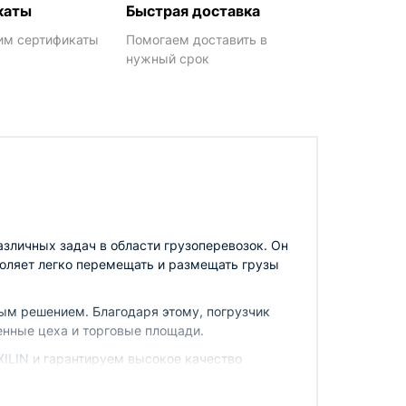
каты
Быстрая доставка
им сертификаты
Помогаем доставить в
нужный срок
зличных задач в области грузоперевозок. Он
воляет легко перемещать и размещать грузы
ным решением. Благодаря этому, погрузчик
енные цеха и торговые площади.
ILIN и гарантируем высокое качество
отова предложить нашим клиентам лучшие