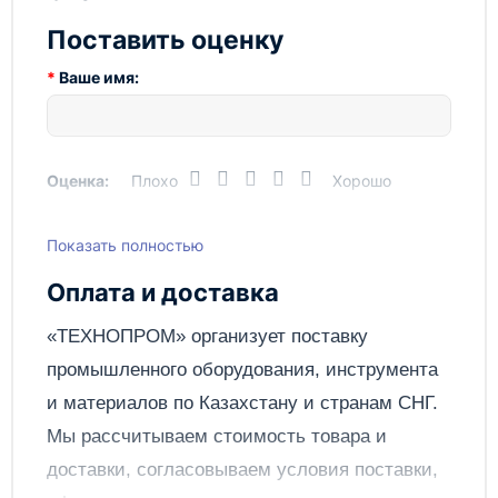
исходного напряжения до нужных вам значений.
Поставить оценку
Высота, мм
290
Ваше имя:
Ширина, мм
430
Вес брутто, кг
45
Глубина, мм
290
Оценка:
Плохо
Хорошо
Показать полностью
Написать отзыв
Оплата и доставка
Отправить
«ТЕХНОПРОМ» организует поставку
промышленного оборудования, инструмента
и материалов по
Казахстану
и странам СНГ.
Мы рассчитываем стоимость товара и
доставки, согласовываем условия поставки,