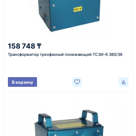
Казахстан и СНГ
доставка оборудования в разные города и
регионы
От 7–14 дней
158 748 ₸
средний срок доставки по большинству поставок
Трансформатор трехфазный понижающий ТСЗИ-6 380/36
Фото/видео
В корзину
проверка товара перед отправкой клиенту
Документы
счёт, договор, накладные и сопроводительные
материалы