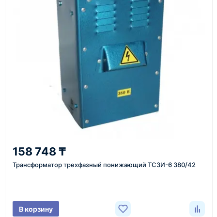
Как оформить заказ
1
Заявка
Оставьте заявку на сайте, по телефону или через
форму обратного звонка.
2
158 748 ₸
Уточнение задачи
Трансформатор трехфазный понижающий ТСЗИ-6 380/42
Менеджер связывается с вами, уточняет
характеристики товара, город доставки и условия
поставки.
В корзину