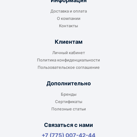
Информация
транспортной компании в городе получателя
Доставка и оплата
или ближайшем доступном пункте выдачи.
О компании
Контакты
Клиентам
До адреса клиента
Личный кабинет
Подходит, если нужно доставить
Политика конфиденциальности
оборудование прямо на объект, склад,
Пользовательское соглашение
производство или в офис. Возможность
адресной доставки зависит от города, веса и
Дополнительно
габаритов груза.
Бренды
Сертификаты
Полезные статьи
Отдельный транспорт
Связаться с нами
Для крупногабаритных, тяжёлых или
+7 (775) 007-42-44