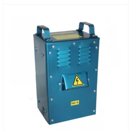
3
Расчёт
Подбираем оборудование, рассчитываем
стоимость товара и ориентировочную стоимость
доставки.
4
Счёт и оплата
Согласовываем условия, готовим счёт, договор
или спецификацию и принимаем оплату по
реквизитам.
5