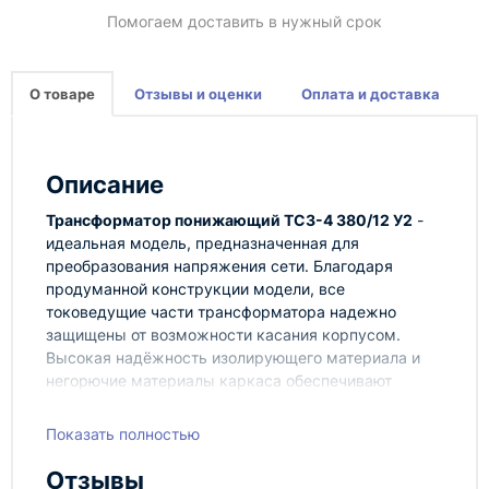
Помогаем доставить в нужный срок
О товаре
Отзывы и оценки
Оплата и доставка
Описание
Трансформатор понижающий ТСЗ-4 380/12 У2
-
идеальная модель, предназначенная для
преобразования напряжения сети. Благодаря
продуманной конструкции модели, все
токоведущие части трансформатора надежно
защищены от возможности касания корпусом.
Высокая надёжность изолирующего материала и
негорючие материалы каркаса обеспечивают
пожарную безопасность и позволяют использовать
данную модель не только в промышленности, но и в
Показать полностью
быту, а широкая гамма рабочих температур
позволит обеспечить трансформацию тока
Отзывы